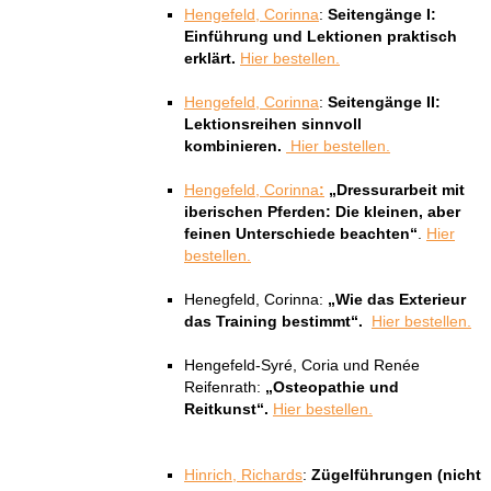
Hengefeld, Corinna
:
Seitengänge I:
Einführung und Lektionen praktisch
erklärt.
Hier bestellen.
Hengefeld, Corinna
:
Seitengänge II:
Lektionsreihen sinnvoll
kombinieren.
Hier bestellen.
Hengefeld, Corinna
:
„Dressurarbeit mit
iberischen Pferden: Die kleinen, aber
feinen Unterschiede beachten“
.
Hier
bestellen.
Henegfeld, Corinna:
„Wie das Exterieur
das Training bestimmt“.
Hier bestellen.
Hengefeld-Syré, Coria und Renée
Reifenrath:
„Osteopathie und
Reitkunst“.
Hier bestellen.
Hinrich, Richards
:
Zügelführungen (nicht