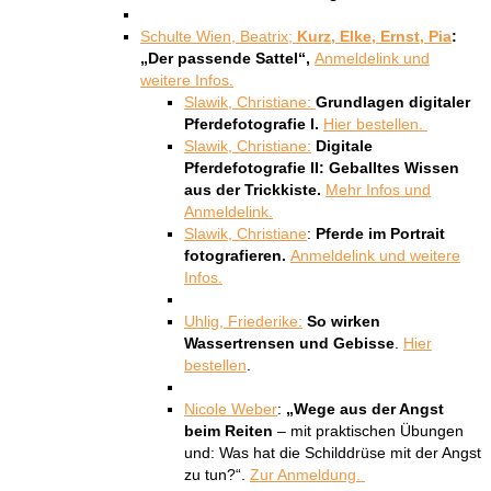
Schulte Wien, Beatrix;
Kurz, Elke, Ernst, Pia
:
„Der passende Sattel“,
Anmeldelink und
weitere Infos.
Slawik, Christiane:
Grundlagen digitaler
Pferdefotografie I.
Hier bestellen.
Slawik, Christiane:
Digitale
Pferdefotografie II: Geballtes Wissen
aus der Trickkiste.
Mehr Infos und
Anmeldelink.
Slawik, Christiane
:
Pferde im Portrait
fotografieren.
Anmeldelink und weitere
Infos.
Uhlig, Friederike:
So wirken
Wassertrensen und Gebisse
.
Hier
bestellen
.
Nicole Weber
:
„Wege aus der Angst
beim Reiten
– mit praktischen Übungen
und: Was hat die Schilddrüse mit der Angst
zu tun?“.
Zur Anmeldung.