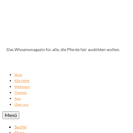
Das Wissensmagazin für alle, die Pferde fair ausbilden wollen.
Shop
Alle Hefte
Webinare
Themen
App
Über uns
Menü
Suche
Shop