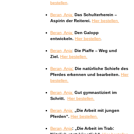
bestellen
.
Beran, Anja:
Das Schulterherein –
Aspirin der Reiterei.
Hier bestellen.
Beran, Anja:
Den Galopp
entwickeln.
Hier bestellen
.
Beran, Anja
:
Die Piaffe – Weg und
Ziel.
Hier bestellen.
Beran, Anja
:
Die natürliche Schiefe des
Pferdes erkennen und bearbeiten.
Hier
bestellen.
Beran, Anja:
Gut gymnastiziert im
Schritt.
Hier bestellen.
Beran, Anja:
„Die Arbeit mit jungen
Pferden“.
Hier bestellen.
Beran, Anja
:
„Die Arbeit im Trab: