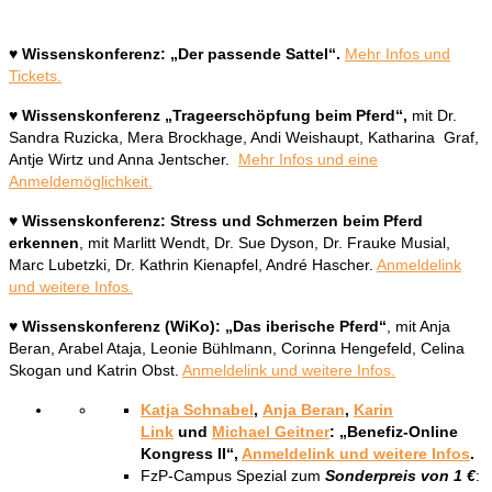
♥ Wissenskonferenz: „Der passende Sattel“.
Mehr Infos und
Tickets.
♥ Wissenskonferenz „Trageerschöpfung beim Pferd“,
mit Dr.
Sandra Ruzicka, Mera Brockhage, Andi Weishaupt, Katharina Graf,
Antje Wirtz und Anna Jentscher.
Mehr Infos und eine
Anmeldemöglichkeit.
♥ Wissenskonferenz: Stress und Schmerzen beim Pferd
erkennen
, mit Marlitt Wendt, Dr. Sue Dyson, Dr. Frauke Musial,
Marc Lubetzki, Dr. Kathrin Kienapfel, André Hascher.
Anmeldelink
und weitere Infos.
♥ Wissenskonferenz (WiKo): „Das iberische Pferd“
, mit Anja
Beran, Arabel Ataja, Leonie Bühlmann, Corinna Hengefeld, Celina
Skogan und Katrin Obst.
Anmeldelink und weitere Infos.
Katja Schnabel
,
Anja Beran
,
Karin
Link
und
Michael Geitner
: „Benefiz-Online
Kongress II“,
Anmeldelink und weitere Infos
.
FzP-Campus Spezial zum
Sonderpreis von 1 €
: