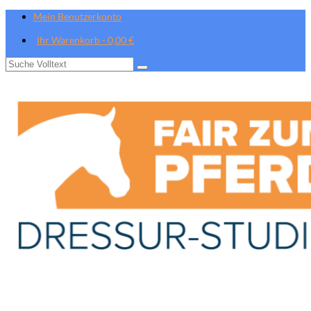
Mein Benutzerkonto
Ihr Warenkorb
-
0,00
€
Suche
nach: