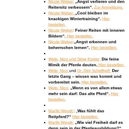
Nicole Weber
:
„Angst verlieren und den
Reitersitz verbessern“
,
Zur Anmeldung.
Nicole Weber
:
„Cool bleiben im
knackigen Wintertraining“.
Hier
bestellen.
Nicole Weber
:
Feiner Reiten mit inneren
Bildern“.
Hier bestellen.
Nicole Weber
:
„Angst erkennen und
beherrschen lernen“.
Hier bestellen.
Welp, Nico und Stine Küster:
Die feine
Mimik der Pferde deuten.
Hier bestellen.
Welp, Nico
und
Dr. Dirk Schellhoff:
Der
letzte Gang – wissen was kommt und
vorbereitet sein.
Hier bestellen.
Welp, Nico:
„Wenn es von allem etwas
mehr sein darf: Das alte Pferd“.
Hier
bestellen.
Marlitt Wendt:
: „
Was fühlt das
Reitpferd?“
Hier bestellen.
Marlitt Wendt:
„Wie viel Freiheit darf es
denn sein in der Pferdeausbildung?“