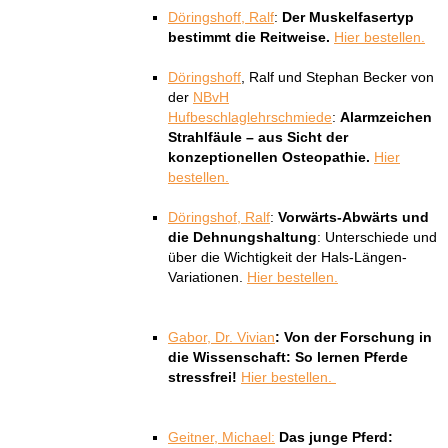
Döringshoff, Ralf
:
Der Muskelfasertyp
bestimmt die Reitweise.
Hier bestellen.
Döringshoff
, Ralf und Stephan Becker von
der
NBvH
Hufbeschlaglehrschmiede
:
Alarmzeichen
Strahlfäule – aus Sicht der
konzeptionellen Osteopathie.
Hier
bestellen.
Döringshof, Ralf
:
Vorwärts-Abwärts und
die Dehnungshaltung
: Unterschiede und
über die Wichtigkeit der Hals-Längen-
Variationen.
Hier bestellen.
Gabor, Dr. Vivian
: Von der Forschung in
die Wissenschaft: So lernen Pferde
stressfrei!
Hier bestellen.
Geitner, Michael:
Das junge Pferd: