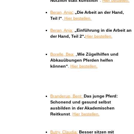
Nützlich statt künstlich“
.
Hier bestellen.
Beran, Anja
:
„Die Arbeit an der Hand,
Teil I“
.
Hier bestellen.
Beran, Anja:
„Einführung in die Arbeit an
der Hand, Teil 2“.
Hier bestellen.
Borelle, Bea:
„
Wie Zügelhilfen und
Abkauübungen Pferden helfen
können“
.
Hier bestellen.
Branderup, Bent:
Das junge Pferd:
Schonend und gesund selbst
ausbilden in der Akademischen
Reitkunst
.
Hier bestellen.
Butry, Claudia:
Besser sitzen mit