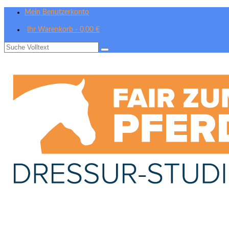
Mein Benutzerkonto
Ihr Warenkorb
-
0,00
€
Suche
nach: