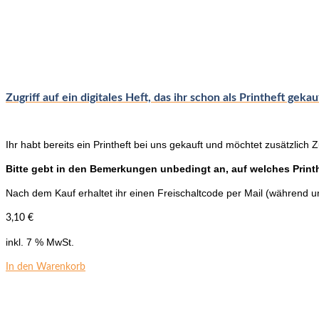
Zugriff auf ein digitales Heft, das ihr schon als Printheft gekau
Ihr habt bereits ein Printheft bei uns gekauft und möchtet zusätzlich Z
Bitte gebt in den Bemerkungen unbedingt an,
auf welches Printh
Nach dem Kauf erhaltet ihr einen Freischaltcode per Mail (während u
3,10
€
inkl. 7 % MwSt.
In den Warenkorb