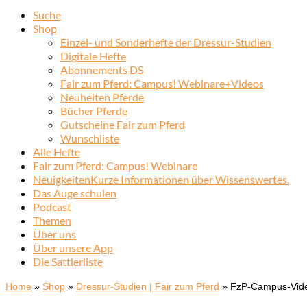
Suche
Shop
Einzel- und Sonderhefte der Dressur-Studien
Digitale Hefte
Abonnements DS
Fair zum Pferd: Campus! Webinare+Videos
Neuheiten Pferde
Bücher Pferde
Gutscheine Fair zum Pferd
Wunschliste
Alle Hefte
Fair zum Pferd: Campus! Webinare
Neuigkeiten
Kurze Informationen über Wissenswertes.
Das Auge schulen
Podcast
Themen
Über uns
Über unsere App
Die Sattlerliste
Home
»
Shop
»
Dressur-Studien | Fair zum Pferd
»
FzP-Campus-Video 