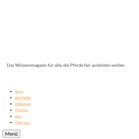
Das Wissensmagazin für alle, die Pferde fair ausbilden wollen.
Shop
Alle Hefte
Webinare
Themen
App
Über uns
Menü