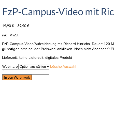
FzP-Campus-Video mit Rich
19,90
€
–
39,90
€
inkl. MwSt.
FzP-Campus-Video/Aufzeichnung mit Richard Hinrichs. Dauer: 120 Mi
günstige
r, bitte bei der Preiswahl anklicken. Noch nicht Abonnent? E
Lieferzeit:
keine Lieferzeit, digitales Produkt
Webinare
Lösche Auswahl
FzP-
Campus-
In den Warenkorb
Video
mit
Richard
Hinrichs:
Das
ängstliche
Pferd