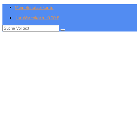
Mein Benutzerkonto
Ihr Warenkorb
-
0,00
€
Suche
nach: