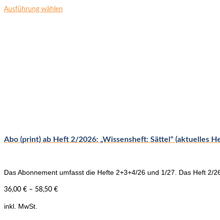
Dieses
Ausführung wählen
Produkt
weist
mehrere
Varianten
auf.
Die
Optionen
können
auf
der
Produktseite
gewählt
werden
Abo (print) ab Heft 2/2026: „Wissensheft: Sättel“ (aktuelles He
Das Abonnement umfasst die Hefte 2+3+4/26 und 1/27. Das Heft 2/26
36,00
€
–
58,50
€
inkl. MwSt.