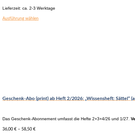
Lieferzeit:
ca. 2-3 Werktage
Dieses
Ausführung wählen
Produkt
weist
mehrere
Varianten
auf.
Die
Optionen
können
auf
der
Produktseite
gewählt
werden
Geschenk-Abo (print) ab Heft 2/2026: „Wissensheft: Sättel“ (a
Das Geschenk-Abonnement umfasst die Hefte 2+3+4/26 und 1/27.
V
36,00
€
–
58,50
€