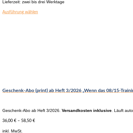
Lieferzeit:
zwei bis drei Werktage
Dieses
Ausführung wählen
Produkt
weist
mehrere
Varianten
auf.
Die
Optionen
können
auf
der
Produktseite
gewählt
werden
Geschenk-Abo (print) ab Heft 3/2026 „Wenn das 08/15-Training
Geschenk-Abo ab Heft 3/2026.
Versandkosten inklusive
. Läuft aut
36,00
€
–
58,50
€
inkl. MwSt.