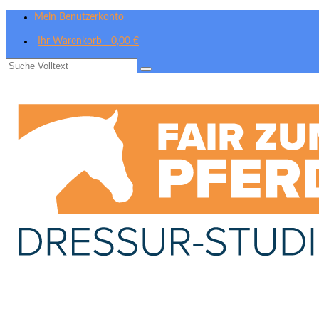
Mein Benutzerkonto
Ihr Warenkorb
-
0,00
€
Suche
nach: