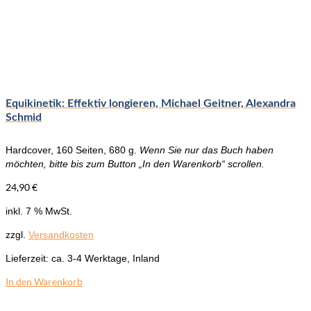
Optionen
können
auf
der
Produktseite
gewählt
werden
Equikinetik: Effektiv longieren, Michael Geitner, Alexandra
Schmid
Hardcover, 160 Seiten, 680 g.
Wenn Sie nur das Buch haben
möchten, bitte bis zum Button „In den Warenkorb“ scrollen.
24,90
€
inkl. 7 % MwSt.
zzgl.
Versandkosten
Lieferzeit:
ca. 3-4 Werktage, Inland
In den Warenkorb