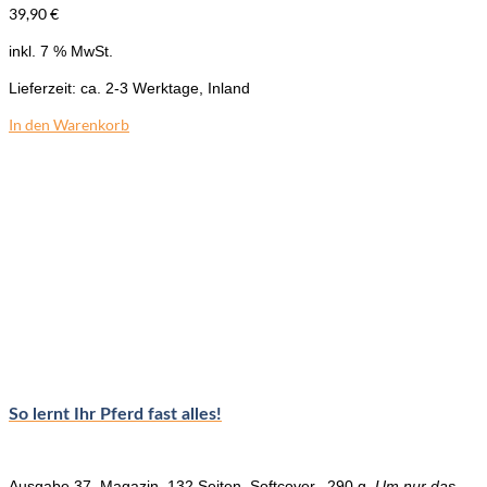
39,90
€
inkl. 7 % MwSt.
Lieferzeit:
ca. 2-3 Werktage, Inland
In den Warenkorb
So lernt Ihr Pferd fast alles!
Ausgabe 37, Magazin, 132 Seiten, Softcover, 290 g.
Um nur das