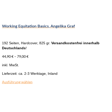
Working Equitation Basics, Angelika Graf
192 Seiten, Hardcover, 825 gr.
Versandkostenfrei innerhalb
Deutschlands
!
44,90
€
–
79,00
€
inkl. MwSt.
Lieferzeit:
ca. 2-3 Werktage, Inland
Ausführung wählen
Dieses
Produkt
weist
mehrere
Varianten
auf.
Die