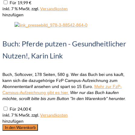
19,99
€
Für
inkl. 7 % MwSt.
zzgl.
Versandkosten
hinzufügen
Buch: Pferde putzen - Gesundheitlicher
Nutzen!, Karin Link
Buch, Softcover, 178 Seiten, 580 g. Wer das Buch bei uns kauft,
kann sich die dazugehörige FzP Campus-Aufzeichnung zum
Abonnententarif ansehen und spart so 15 Euro.
Mehr zur FzP-
Campus-Aufzeichnung gibt es hier.
Wer nur das Buch kaufen
möchte, scrollt bitte bis zum Button "In den Warenkorb" herunter.
24,00
€
Für
inkl. 7 % MwSt.
zzgl.
Versandkosten
hinzufügen
FzP-
In den Warenkorb
Campus