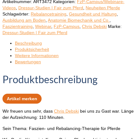
Artikelnummer:
ART3472
Kategorien:
FzP-Campus/Webinare-
Videos
,
Dressur-Studien | Fair zum Pferd
,
Neuheiten Pferde
Schlagwörter:
Rebalancetraining
,
Gesundheit und Haltung
,
Ausbildung am Boden
,
Anatomie Biomechanik und Co.
,
Faszientraining
,
Webinar
,
FzP-Campus
,
Chris Debski
Marke:
Dressur-Studien | Fair zum Pferd
Beschreibung
Produktsicherheit
Weitere Informationen
Bewertungen
Produktbeschreibung
Artikel merken
Wir freuen uns sehr, dass
Chris Debski
bei uns zu Gast war. Länge
der Aufzeichnung: 110 Minuten.
Sein Thema: Faszien- und Rebalancing-Therapie für Pferde