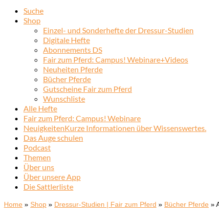
Suche
Shop
Einzel- und Sonderhefte der Dressur-Studien
Digitale Hefte
Abonnements DS
Fair zum Pferd: Campus! Webinare+Videos
Neuheiten Pferde
Bücher Pferde
Gutscheine Fair zum Pferd
Wunschliste
Alle Hefte
Fair zum Pferd: Campus! Webinare
Neuigkeiten
Kurze Informationen über Wissenswertes.
Das Auge schulen
Podcast
Themen
Über uns
Über unsere App
Die Sattlerliste
Home
»
Shop
»
Dressur-Studien | Fair zum Pferd
»
Bücher Pferde
»