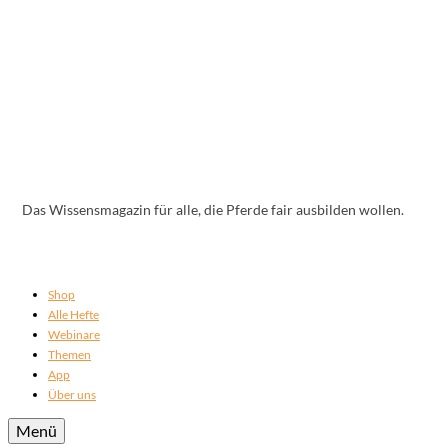
Das Wissensmagazin für alle, die Pferde fair ausbilden wollen.
Shop
Alle Hefte
Webinare
Themen
App
Über uns
Menü