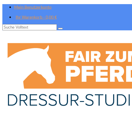
Mein Benutzerkonto
Ihr Warenkorb
-
0,00
€
Suche
nach: