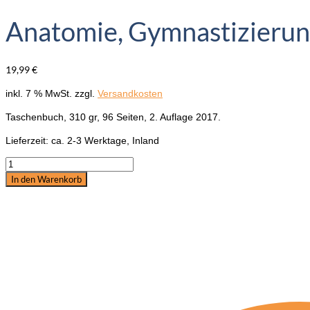
Anatomie, Gymnastizierun
19,99
€
inkl. 7 % MwSt.
zzgl.
Versandkosten
Taschenbuch, 310 gr, 96 Seiten, 2. Auflage 2017.
Lieferzeit:
ca. 2-3 Werktage, Inland
Anatomie,
Gymnastizierung
In den Warenkorb
Muskelaufbau:
Übungen
am
Boden,
Gillian
Higgins
Menge