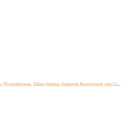
e
,
Physiotherapie
,
Gillian Higgins
,
Anatomie Biomechanik und Co.
,