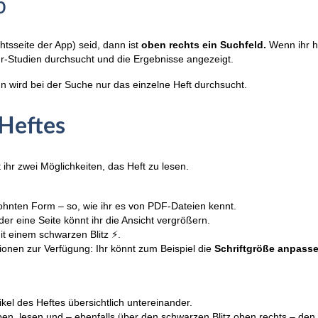
p
htsseite der App) seid, dann ist
oben rechts ein Suchfeld.
Wenn ihr hi
-Studien durchsucht und die Ergebnisse angezeigt.
nn wird bei der Suche nur das einzelne Heft durchsucht.
 Heftes
bt ihr zwei Möglichkeiten, das Heft zu lesen.
wohnten Form – so, wie ihr es von PDF-Dateien kennt.
der eine Seite könnt ihr die Ansicht vergrößern.
it einem schwarzen Blitz ⚡.
onen zur Verfügung: Ihr könnt zum Beispiel die
Schriftgröße anpass
tikel des Heftes übersichtlich untereinander.
ippen, lesen und – ebenfalls über den schwarzen Blitz oben rechts – den