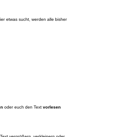
er etwas sucht, werden alle bisher
en
oder euch den Text
vorlesen
 Text vergrößern, verkleinern oder