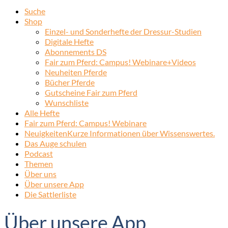
Suche
Shop
Einzel- und Sonderhefte der Dressur-Studien
Digitale Hefte
Abonnements DS
Fair zum Pferd: Campus! Webinare+Videos
Neuheiten Pferde
Bücher Pferde
Gutscheine Fair zum Pferd
Wunschliste
Alle Hefte
Fair zum Pferd: Campus! Webinare
Neuigkeiten
Kurze Informationen über Wissenswertes.
Das Auge schulen
Podcast
Themen
Über uns
Über unsere App
Die Sattlerliste
Über unsere App