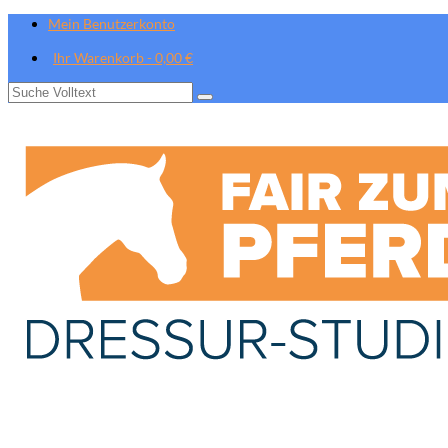
Mein Benutzerkonto
Ihr Warenkorb
-
0,00
€
Suche
nach: