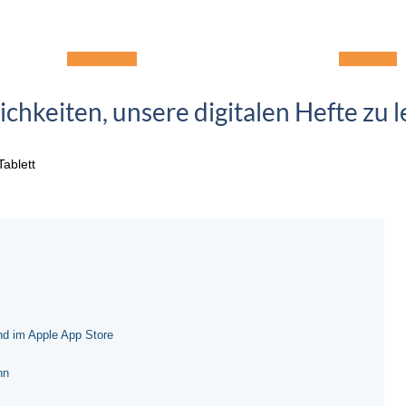
Google Play
App-Store
ichkeiten, unsere digitalen Hefte zu l
ablett
nd im Apple App Store
nn