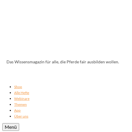
Das Wissensmagazin für alle, die Pferde fair ausbilden wollen.
Shop
Alle Hefte
Webinare
Themen
App
Über uns
Menü