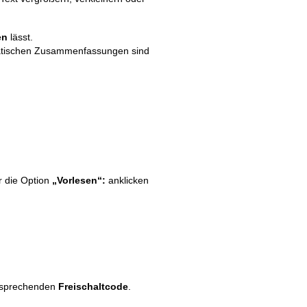
en
lässt.
matischen Zusammenfassungen sind
hr die Option
„Vorlesen“:
anklicken
entsprechenden
Freischaltcode
.