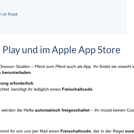
h im Kiosk
e Play und im Apple App Store
Dressur-Studien – Pferd zum Pferd
auch als App. Ihr findet sie sowohl
s herunterladen
.
ung erforderlich
.
tet, benötigt ihr lediglich einen
Freischaltcode
.
p
werden die Hefte
automatisch freigeschaltet
– ihr müsst keinen Co
mmt ihr von uns per Mail einen
Freischaltcode
, der in der Regel
eur