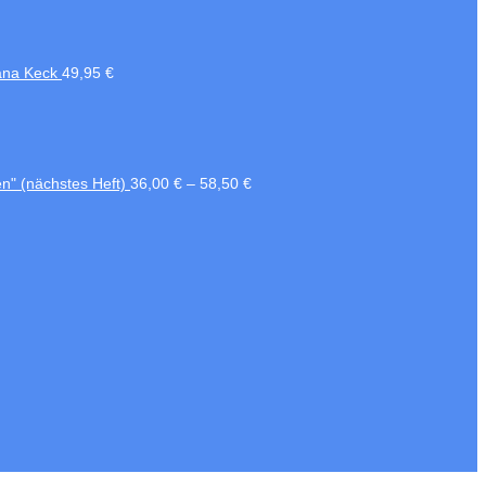
ana Keck
49,95
€
en" (nächstes Heft)
36,00
€
–
58,50
€