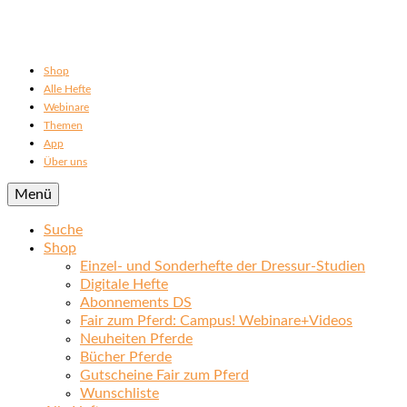
Shop
Alle Hefte
Webinare
Themen
App
Über uns
Menü
Suche
Shop
Einzel- und Sonderhefte der Dressur-Studien
Digitale Hefte
Abonnements DS
Fair zum Pferd: Campus! Webinare+Videos
Neuheiten Pferde
Bücher Pferde
Gutscheine Fair zum Pferd
Wunschliste