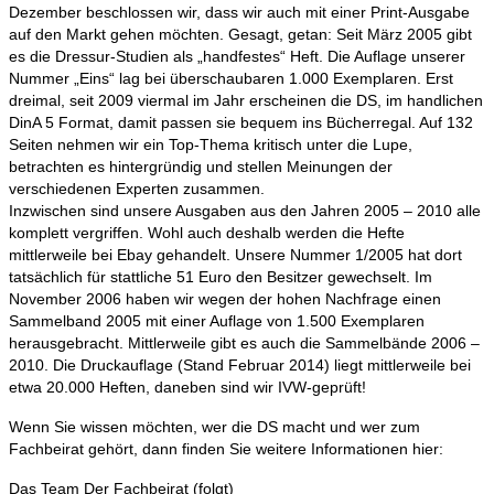
Dezember beschlossen wir, dass wir auch mit einer Print-Ausgabe
auf den Markt gehen möchten. Gesagt, getan: Seit März 2005 gibt
es die Dressur-Studien als „handfestes“ Heft. Die Auflage unserer
Nummer „Eins“ lag bei überschaubaren 1.000 Exemplaren. Erst
dreimal, seit 2009 viermal im Jahr erscheinen die DS, im handlichen
DinA 5 Format, damit passen sie bequem ins Bücherregal. Auf 132
Seiten nehmen wir ein Top-Thema kritisch unter die Lupe,
betrachten es hintergründig und stellen Meinungen der
verschiedenen Experten zusammen.
Inzwischen sind unsere Ausgaben aus den Jahren 2005 – 2010 alle
komplett vergriffen. Wohl auch deshalb werden die Hefte
mittlerweile bei Ebay gehandelt. Unsere Nummer 1/2005 hat dort
tatsächlich für stattliche 51 Euro den Besitzer gewechselt. Im
November 2006 haben wir wegen der hohen Nachfrage einen
Sammelband 2005 mit einer Auflage von 1.500 Exemplaren
herausgebracht. Mittlerweile gibt es auch die Sammelbände 2006 –
2010. Die Druckauflage (Stand Februar 2014) liegt mittlerweile bei
etwa 20.000 Heften, daneben sind wir IVW-geprüft!
Wenn Sie wissen möchten, wer die DS macht und wer zum
Fachbeirat gehört, dann finden Sie weitere Informationen hier:
Das Team Der Fachbeirat (folgt)