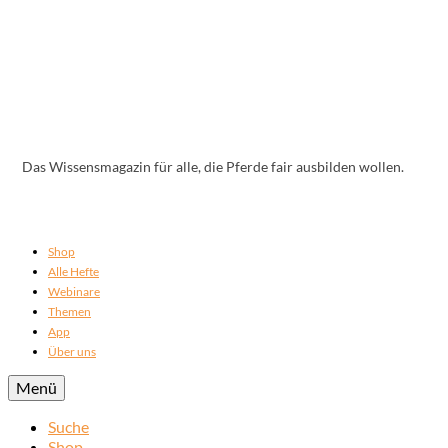
Das Wissensmagazin für alle, die Pferde fair ausbilden wollen.
Shop
Alle Hefte
Webinare
Themen
App
Über uns
Menü
Suche
Shop