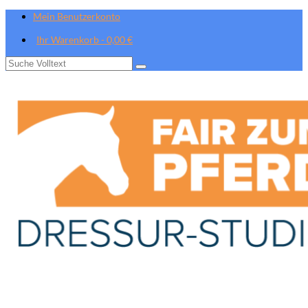
Mein Benutzerkonto
Ihr Warenkorb
-
0,00
€
Suche
nach: