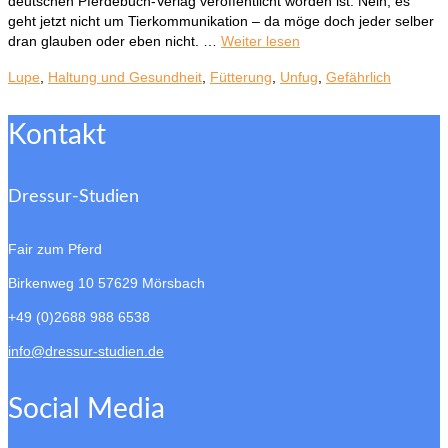
deutschen Pferdebuch-Verlag veröffentlicht worden ist. Nein, es
geht jetzt nicht um Tierkommunikation – da möge doch jeder selber
dran glauben oder eben nicht. …
Weiter lesen
Lupe
,
Haltung und Gesundheit
,
Fütterung
,
Unfug
,
Gefährlich
Kontakt
Dressur-Studien
Fair zum Pferd
Birkenweg 10
57629 Mörsbach
+49 (0)2688 988 6538
info@dressur-studien.de
Social Media