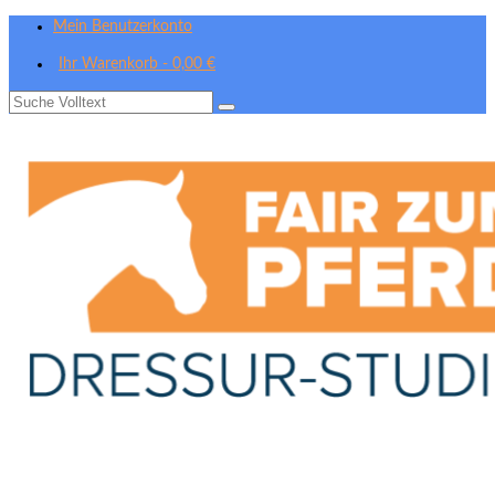
Mein Benutzerkonto
Ihr Warenkorb
-
0,00
€
Suche
nach: