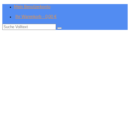
Mein Benutzerkonto
Ihr Warenkorb
-
0,00
€
Suche
nach: