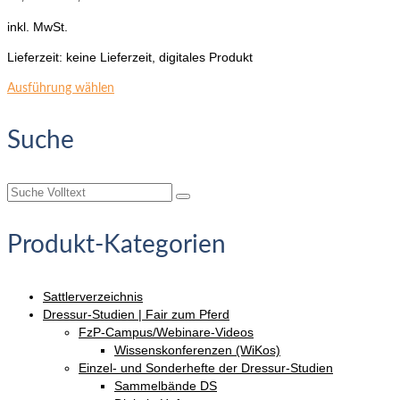
inkl. MwSt.
Lieferzeit:
keine Lieferzeit, digitales Produkt
Dieses
Ausführung wählen
Produkt
weist
Suche
mehrere
Varianten
auf.
Suche
Die
nach:
Optionen
können
Produkt-Kategorien
auf
der
Produktseite
Sattlerverzeichnis
gewählt
Dressur-Studien | Fair zum Pferd
werden
FzP-Campus/Webinare-Videos
Wissenskonferenzen (WiKos)
Einzel- und Sonderhefte der Dressur-Studien
Sammelbände DS