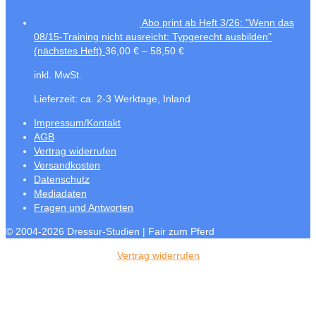
Abo print ab Heft 3/26: "Wenn das
08/15-Training nicht ausreicht: Typgerecht ausbilden"
(nächstes Heft)
36,00
€
–
58,50
€
inkl. MwSt.
Lieferzeit:
ca. 2-3 Werktage, Inland
Impressum/Kontakt
AGB
Vertrag widerrufen
Versandkosten
Datenschutz
Mediadaten
Fragen und Antworten
© 2004-2026 Dressur-Studien | Fair zum Pferd
Vertrag widerrufen