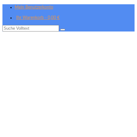
Mein Benutzerkonto
Ihr Warenkorb
-
0,00
€
Suche
nach: