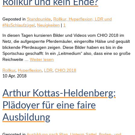
Rollkur und kein Ende?
Geposted in
Standpunkte
,
Rollkur, Hyperflexion, LDR und
#NoSchlaufzügel
,
Neuigkeiten
|
1
In diesen Tagen kursieren Bilder und Videos vom CHIO 2018 im
Netz, die aufgesperrte Pferdemäuler, eingerollte Hälse und gequält
blickende Pferdeaugen zeigen. Diese Bilder haben es bis in die
Sportschau geschafft: In ein „Leitmedium“ also, dass eine so große
Reichweite …
Weiter lesen
Rollkur
,
Hyperflexion
,
LDR
,
CHIO 2018
10
Apr. 2018
Arthur Kottas-Heldenberg:
Plädoyer für eine faire
Ausbildung
Geposted in
Ausbildung nach Plan
,
Unterm Sattel
,
Boden- und