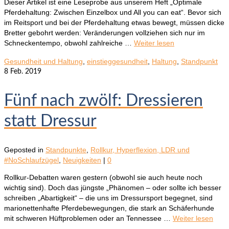
Dieser Artikel ist eine Leseprobe aus unserem Heft „Optimale
Pferdehaltung: Zwischen Einzelbox und All you can eat“. Bevor sich
im Reitsport und bei der Pferdehaltung etwas bewegt, müssen dicke
Bretter gebohrt werden: Veränderungen vollziehen sich nur im
Schneckentempo, obwohl zahlreiche …
Weiter lesen
Gesundheit und Haltung
,
einstieggesundheit
,
Haltung
,
Standpunkt
8
Feb. 2019
Fünf nach zwölf: Dressieren
statt Dressur
Geposted in
Standpunkte
,
Rollkur, Hyperflexion, LDR und
#NoSchlaufzügel
,
Neuigkeiten
|
0
Rollkur-Debatten waren gestern (obwohl sie auch heute noch
wichtig sind). Doch das jüngste „Phänomen – oder sollte ich besser
schreiben „Abartigkeit“ – die uns im Dressursport begegnet, sind
marionettenhafte Pferdebewegungen, die stark an Schäferhunde
mit schweren Hüftproblemen oder an Tennessee …
Weiter lesen