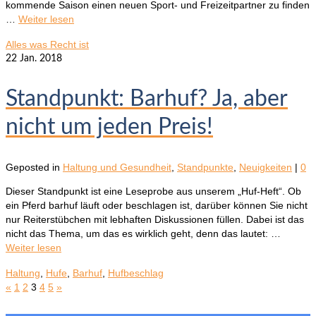
kommende Saison einen neuen Sport- und Freizeitpartner zu finden
…
Weiter lesen
Alles was Recht ist
22
Jan. 2018
Standpunkt: Barhuf? Ja, aber
nicht um jeden Preis!
Geposted in
Haltung und Gesundheit
,
Standpunkte
,
Neuigkeiten
|
0
Dieser Standpunkt ist eine Leseprobe aus unserem „Huf-Heft“. Ob
ein Pferd barhuf läuft oder beschlagen ist, darüber können Sie nicht
nur Reiterstübchen mit lebhaften Diskussionen füllen. Dabei ist das
nicht das Thema, um das es wirklich geht, denn das lautet: …
Weiter lesen
Haltung
,
Hufe
,
Barhuf
,
Hufbeschlag
«
1
2
3
4
5
»