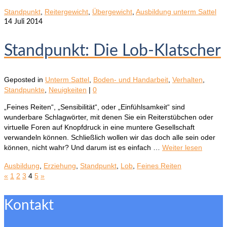
Standpunkt
,
Reitergewicht
,
Übergewicht
,
Ausbildung unterm Sattel
14
Juli 2014
Standpunkt: Die Lob-Klatscher
Geposted in
Unterm Sattel
,
Boden- und Handarbeit
,
Verhalten
,
Standpunkte
,
Neuigkeiten
|
0
„Feines Reiten“, „Sensibilität“, oder „Einfühlsamkeit“ sind
wunderbare Schlagwörter, mit denen Sie ein Reiterstübchen oder
virtuelle Foren auf Knopfdruck in eine muntere Gesellschaft
verwandeln können. Schließlich wollen wir das doch alle sein oder
können, nicht wahr? Und darum ist es einfach …
Weiter lesen
Ausbildung
,
Erziehung
,
Standpunkt
,
Lob
,
Feines Reiten
«
1
2
3
4
5
»
Kontakt