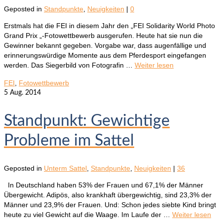
Geposted in
Standpunkte
,
Neuigkeiten
|
0
Erstmals hat die FEI in diesem Jahr den „FEI Solidarity World Photo
Grand Prix „-Fotowettbewerb ausgerufen. Heute hat sie nun die
Gewinner bekannt gegeben. Vorgabe war, dass augenfällige und
erinnerungswürdige Momente aus dem Pferdesport eingefangen
werden. Das Siegerbild von Fotografin …
Weiter lesen
FEI
,
Fotowettbewerb
5
Aug. 2014
Standpunkt: Gewichtige
Probleme im Sattel
Geposted in
Unterm Sattel
,
Standpunkte
,
Neuigkeiten
|
36
In Deutschland haben 53% der Frauen und 67,1% der Männer
Übergewicht. Adipös, also krankhaft übergewichtig, sind 23,3% der
Männer und 23,9% der Frauen. Und: Schon jedes siebte Kind bringt
heute zu viel Gewicht auf die Waage. Im Laufe der …
Weiter lesen