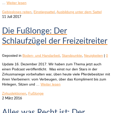
…
Weiter lesen
Gebissloses reiten
,
Einstiegsattel
,
Ausbildung unter dem Sattel
11
Juli 2017
Die Fußlonge: Der
Schlaufzügel der Freizeitreiter
Geposted in
Boden- und Handarbeit
,
Standpunkte
,
Neuigkeiten
|
0
Update 16. Dezember 2017: Wir haben zum Thema jetzt auch
einen Podcast veröffentlicht. Was einst nur den Stars in der
Zirkusmanege vorbehalten war, üben heute viele Pferdebesitzer mit
ihren Vierbeinern: vom Verbeugen, über das Kompliment bis zum
Hinlegen, Sitzen und …
Weiter lesen
Zirkuslektionen
,
Fußlonge
2
März 2016
Alles was Recht ist: Der