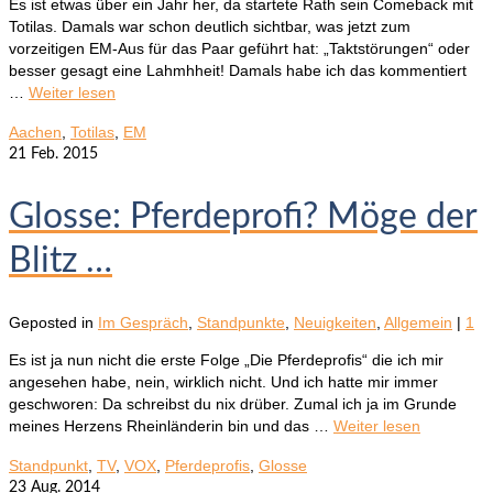
Es ist etwas über ein Jahr her, da startete Rath sein Comeback mit
Totilas. Damals war schon deutlich sichtbar, was jetzt zum
vorzeitigen EM-Aus für das Paar geführt hat: „Taktstörungen“ oder
besser gesagt eine Lahmhheit! Damals habe ich das kommentiert
…
Weiter lesen
Aachen
,
Totilas
,
EM
21
Feb. 2015
Glosse: Pferdeprofi? Möge der
Blitz …
Geposted in
Im Gespräch
,
Standpunkte
,
Neuigkeiten
,
Allgemein
|
1
Es ist ja nun nicht die erste Folge „Die Pferdeprofis“ die ich mir
angesehen habe, nein, wirklich nicht. Und ich hatte mir immer
geschworen: Da schreibst du nix drüber. Zumal ich ja im Grunde
meines Herzens Rheinländerin bin und das …
Weiter lesen
Standpunkt
,
TV
,
VOX
,
Pferdeprofis
,
Glosse
23
Aug. 2014