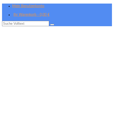
Mein Benutzerkonto
Ihr Warenkorb
-
0,00
€
Suche
nach: