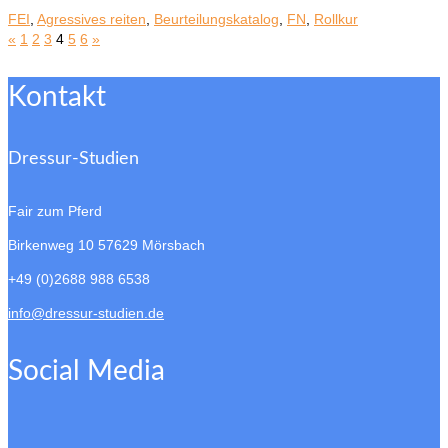
FEI
,
Agressives reiten
,
Beurteilungskatalog
,
FN
,
Rollkur
«
1
2
3
4
5
6
»
Kontakt
Dressur-Studien
Fair zum Pferd
Birkenweg 10
57629 Mörsbach
+49 (0)2688 988 6538
info@dressur-studien.de
Social Media