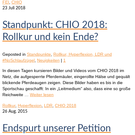
FEI
,
CHIO
23
Juli 2018
Standpunkt: CHIO 2018:
Rollkur und kein Ende?
Geposted in
Standpunkte
,
Rollkur, Hyperflexion, LDR und
#NoSchlaufzügel
,
Neuigkeiten
|
1
In diesen Tagen kursieren Bilder und Videos vom CHIO 2018 im
Netz, die aufgesperrte Pferdemäuler, eingerollte Hälse und gequält
blickende Pferdeaugen zeigen. Diese Bilder haben es bis in die
Sportschau geschafft: In ein „Leitmedium“ also, dass eine so große
Reichweite …
Weiter lesen
Rollkur
,
Hyperflexion
,
LDR
,
CHIO 2018
26
Aug. 2015
Endspurt unserer Petition