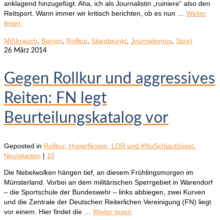
anklagend hinzugefügt. Aha, ich als Journalistin „ruiniere“ also den
Reitsport. Wann immer wir kritisch berichten, ob es nun …
Weiter
lesen
Mißbrauch
,
Barren
,
Rollkur
,
Standpunkt
,
Journalismus
,
Sport
26
März 2014
Gegen Rollkur und aggressives
Reiten: FN legt
Beurteilungskatalog vor
Geposted in
Rollkur, Hyperflexion, LDR und #NoSchlaufzügel
,
Neuigkeiten
|
10
Die Nebelwolken hängen tief, an diesem Frühlingsmorgen im
Münsterland. Vorbei an dem militärischen Sperrgebiet in Warendorf
– die Sportschule der Bundeswehr – links abbiegen, zwei Kurven
und die Zentrale der Deutschen Reiterlichen Vereinigung (FN) liegt
vor einem. Hier findet die …
Weiter lesen