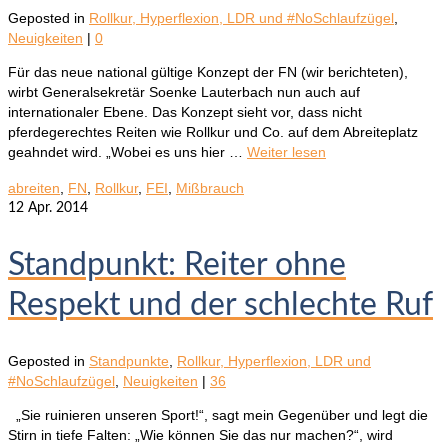
Geposted in
Rollkur, Hyperflexion, LDR und #NoSchlaufzügel
,
Neuigkeiten
|
0
Für das neue national gültige Konzept der FN (wir berichteten),
wirbt Generalsekretär Soenke Lauterbach nun auch auf
internationaler Ebene. Das Konzept sieht vor, dass nicht
pferdegerechtes Reiten wie Rollkur und Co. auf dem Abreiteplatz
geahndet wird. „Wobei es uns hier …
Weiter lesen
abreiten
,
FN
,
Rollkur
,
FEI
,
Mißbrauch
12
Apr. 2014
Standpunkt: Reiter ohne
Respekt und der schlechte Ruf
Geposted in
Standpunkte
,
Rollkur, Hyperflexion, LDR und
#NoSchlaufzügel
,
Neuigkeiten
|
36
„Sie ruinieren unseren Sport!“, sagt mein Gegenüber und legt die
Stirn in tiefe Falten: „Wie können Sie das nur machen?“, wird