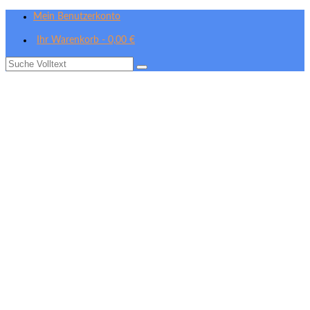
Mein Benutzerkonto
Ihr Warenkorb
-
0,00
€
Suche
nach: