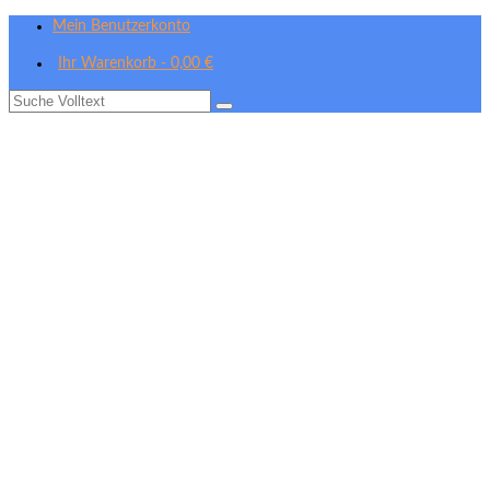
Mein Benutzerkonto
Ihr Warenkorb
-
0,00
€
Suche
nach: