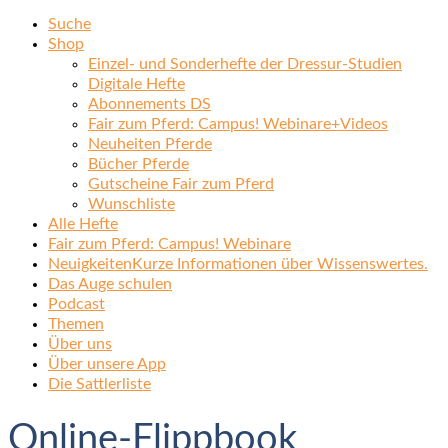
Suche
Shop
Einzel- und Sonderhefte der Dressur-Studien
Digitale Hefte
Abonnements DS
Fair zum Pferd: Campus! Webinare+Videos
Neuheiten Pferde
Bücher Pferde
Gutscheine Fair zum Pferd
Wunschliste
Alle Hefte
Fair zum Pferd: Campus! Webinare
Neuigkeiten
Kurze Informationen über Wissenswertes.
Das Auge schulen
Podcast
Themen
Über uns
Über unsere App
Die Sattlerliste
Online-Flippbook