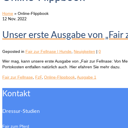
Home
»
Online-Flippbook
12
Nov. 2022
Unser erste Ausgabe von „Fair z
Geposted in
Fair zur Fellnase | Hunde
,
Neuigkeiten
|
0
Wer mag, kann unsere erste Ausgabe von „Fair zur Fellnase: Von Mens
Portokosten entfallen natürlich auch. Hier efahren Sie mehr dazu.
Fair zur Fellnase
,
FzF
,
Online-Flippbook
,
Ausgabe 1
Kontakt
Dressur-Studien
Fair zum Pferd