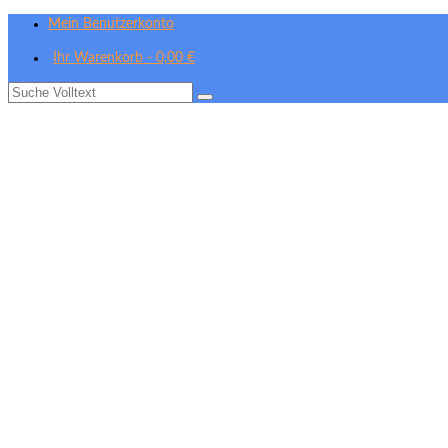
Mein Benutzerkonto
Ihr Warenkorb
-
0,00
€
Suche
nach: