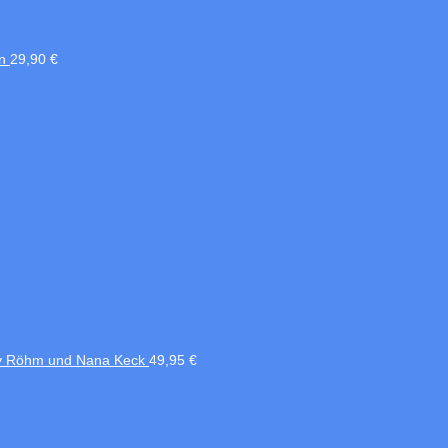
n
29,90
€
nny Röhm und Nana Keck
49,95
€