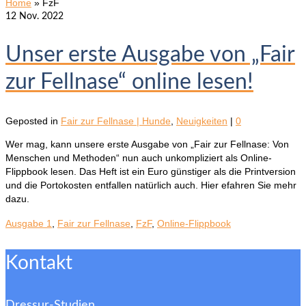
Home
»
FzF
12
Nov. 2022
Unser erste Ausgabe von „Fair
zur Fellnase“ online lesen!
Geposted in
Fair zur Fellnase | Hunde
,
Neuigkeiten
|
0
Wer mag, kann unsere erste Ausgabe von „Fair zur Fellnase: Von
Menschen und Methoden“ nun auch unkompliziert als Online-
Flippbook lesen. Das Heft ist ein Euro günstiger als die Printversion
und die Portokosten entfallen natürlich auch. Hier efahren Sie mehr
dazu.
Ausgabe 1
,
Fair zur Fellnase
,
FzF
,
Online-Flippbook
Kontakt
Dressur-Studien