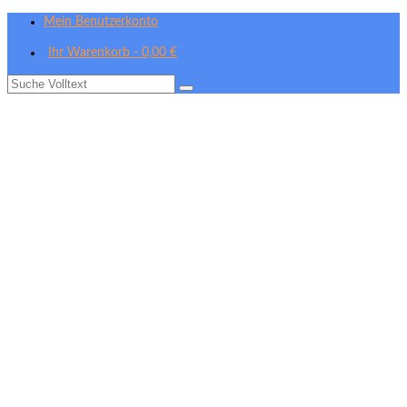
Mein Benutzerkonto
Ihr Warenkorb
-
0,00
€
Suche
nach: