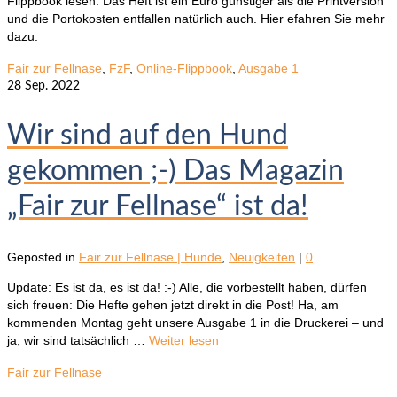
Flippbook lesen. Das Heft ist ein Euro günstiger als die Printversion
und die Portokosten entfallen natürlich auch. Hier efahren Sie mehr
dazu.
Fair zur Fellnase
,
FzF
,
Online-Flippbook
,
Ausgabe 1
28
Sep. 2022
Wir sind auf den Hund
gekommen ;-) Das Magazin
„Fair zur Fellnase“ ist da!
Geposted in
Fair zur Fellnase | Hunde
,
Neuigkeiten
|
0
Update: Es ist da, es ist da! :-) Alle, die vorbestellt haben, dürfen
sich freuen: Die Hefte gehen jetzt direkt in die Post! Ha, am
kommenden Montag geht unsere Ausgabe 1 in die Druckerei – und
ja, wir sind tatsächlich …
Weiter lesen
Fair zur Fellnase