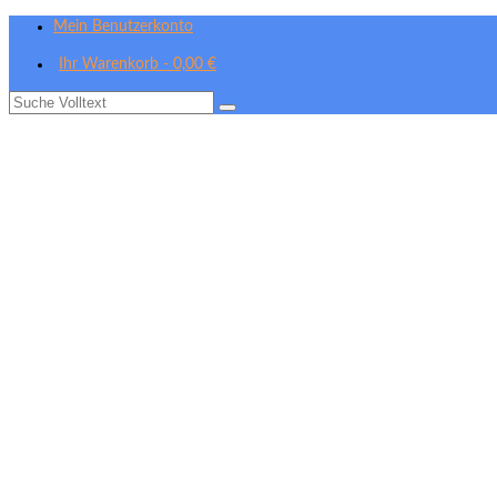
Mein Benutzerkonto
Ihr Warenkorb
-
0,00
€
Suche
nach: