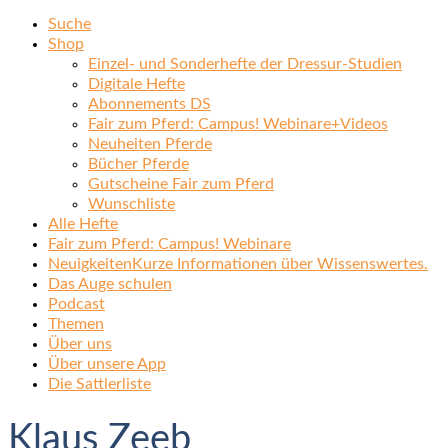
Suche
Shop
Einzel- und Sonderhefte der Dressur-Studien
Digitale Hefte
Abonnements DS
Fair zum Pferd: Campus! Webinare+Videos
Neuheiten Pferde
Bücher Pferde
Gutscheine Fair zum Pferd
Wunschliste
Alle Hefte
Fair zum Pferd: Campus! Webinare
Neuigkeiten
Kurze Informationen über Wissenswertes.
Das Auge schulen
Podcast
Themen
Über uns
Über unsere App
Die Sattlerliste
Klaus Zeeb