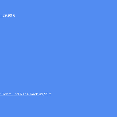
n
29,90
€
nny Röhm und Nana Keck
49,95
€