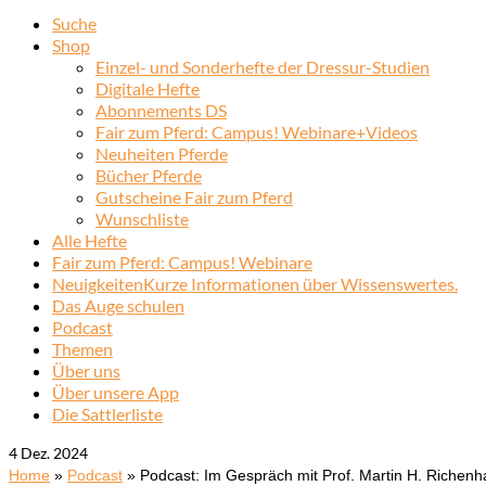
Suche
Shop
Einzel- und Sonderhefte der Dressur-Studien
Digitale Hefte
Abonnements DS
Fair zum Pferd: Campus! Webinare+Videos
Neuheiten Pferde
Bücher Pferde
Gutscheine Fair zum Pferd
Wunschliste
Alle Hefte
Fair zum Pferd: Campus! Webinare
Neuigkeiten
Kurze Informationen über Wissenswertes.
Das Auge schulen
Podcast
Themen
Über uns
Über unsere App
Die Sattlerliste
4
Dez. 2024
Home
»
Podcast
»
Podcast: Im Gespräch mit Prof. Martin H. Richenh