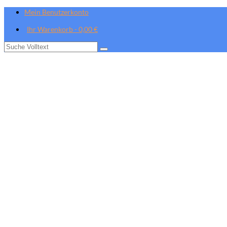
Mein Benutzerkonto
Ihr Warenkorb
-
0,00
€
Suche
nach: