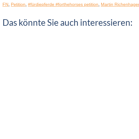
FN
,
Petition
,
#fürdiepferde #forthehorses petition
,
Martin Richenhage
Das könnte Sie auch interessieren: