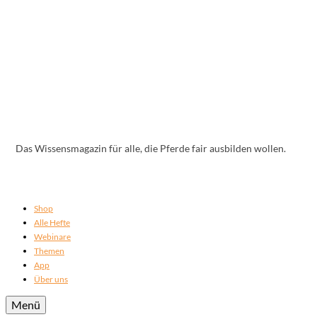
Das Wissensmagazin für alle, die Pferde fair ausbilden wollen.
Shop
Alle Hefte
Webinare
Themen
App
Über uns
Menü