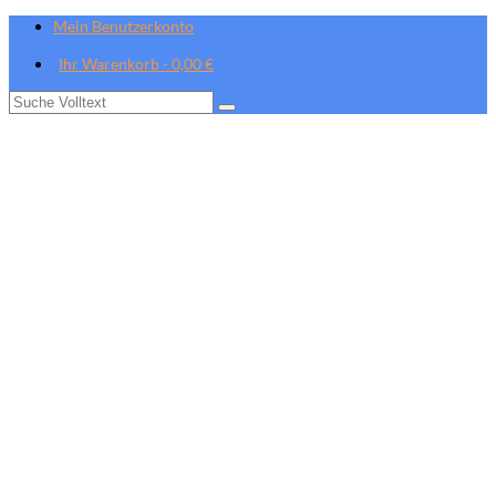
Mein Benutzerkonto
Ihr Warenkorb
-
0,00
€
Suche
nach: