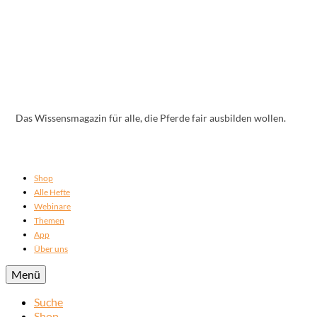
Das Wissensmagazin für alle, die Pferde fair ausbilden wollen.
Shop
Alle Hefte
Webinare
Themen
App
Über uns
Menü
Suche
Shop