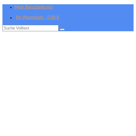
Mein Benutzerkonto
Ihr Warenkorb
-
0,00
€
Suche
nach: