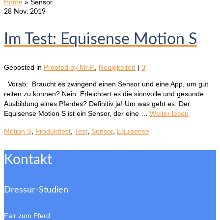
Home
»
Sensor
28
Nov. 2019
Im Test: Equisense Motion S
Geposted in
Proofed by Mr.P.
,
Neuigkeiten
|
0
Vorab: Braucht es zwingend einen Sensor und eine App, um gut
reiten zu können? Nein. Erleichtert es die sinnvolle und gesunde
Ausbildung eines Pferdes? Definitiv ja! Um was geht es: Der
Equisense Motion S ist ein Sensor, der eine …
Weiter lesen
Motion S
,
Produkttest
,
Test
,
Sensor
,
Equisense
Kontakt
Dressur-Studien
Fair zum Pferd