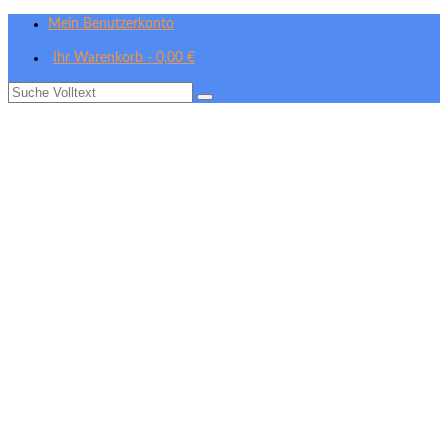
Mein Benutzerkonto
Ihr Warenkorb
-
0,00
€
Suche
nach: