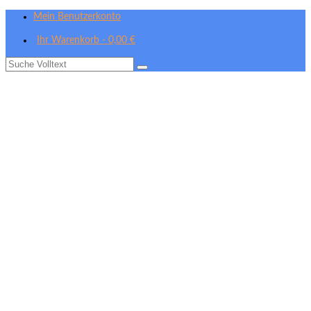
Mein Benutzerkonto
Ihr Warenkorb
-
0,00
€
Suche
nach: