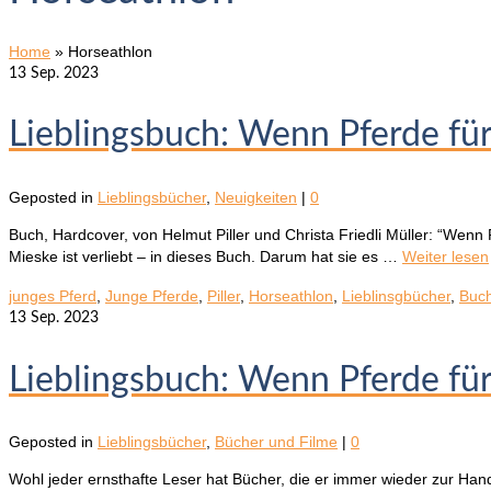
Home
»
Horseathlon
13
Sep. 2023
Lieblingsbuch: Wenn Pferde fü
Geposted in
Lieblingsbücher
,
Neuigkeiten
|
0
Buch, Hardcover, von Helmut Piller und Christa Friedli Müller: “Wenn
Mieske ist verliebt – in dieses Buch. Darum hat sie es …
Weiter lesen
junges Pferd
,
Junge Pferde
,
Piller
,
Horseathlon
,
Lieblinsgbücher
,
Buc
13
Sep. 2023
Lieblingsbuch: Wenn Pferde fü
Geposted in
Lieblingsbücher
,
Bücher und Filme
|
0
Wohl jeder ernsthafte Leser hat Bücher, die er immer wieder zur Ha