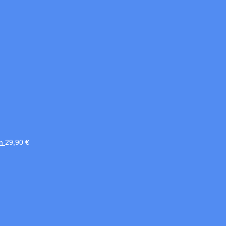
n
29,90
€