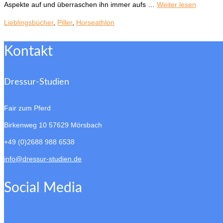
Aspekte auf und überraschen ihn immer aufs …
Weiter lesen
Lieblingsbücher
,
Piller
,
Horseathlon
Kontakt
Dressur-Studien
Fair zum Pferd
Birkenweg 10
57629 Mörsbach
+49 (0)2688 988 6538
info@dressur-studien.de
Social Media