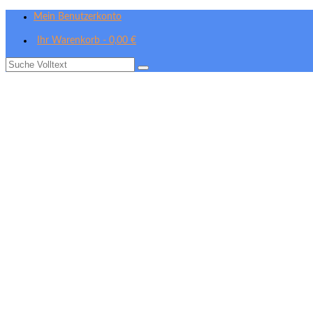
Mein Benutzerkonto
Ihr Warenkorb
-
0,00
€
Suche
nach: