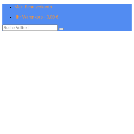
Mein Benutzerkonto
Ihr Warenkorb
-
0,00
€
Suche
nach: