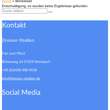
Home
»
Worksheet
Entschuldigung, es wurden keine Ergebnisse gefunden.
Suche
nach:
Kontakt
Dressur-Studien
Fair zum Pferd
Birkenweg 10
57629 Mörsbach
+49 (0)2688 988 6538
info@dressur-studien.de
Social Media