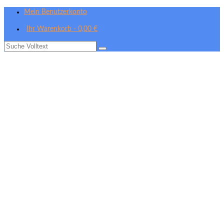
Mein Benutzerkonto
Ihr Warenkorb
-
0,00
€
Suche
nach: