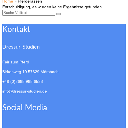
Home
»
Pferderassen
Entschuldigung, es wurden keine Ergebnisse gefunden.
Suche
nach:
Kontakt
Dressur-Studien
Fair zum Pferd
Birkenweg 10
57629 Mörsbach
+49 (0)2688 988 6538
info@dressur-studien.de
Social Media