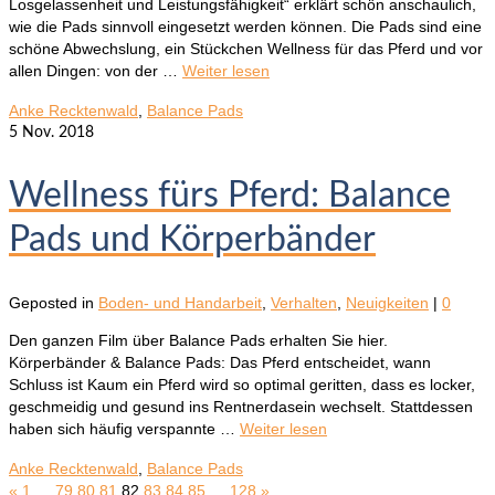
Losgelassenheit und Leistungsfähigkeit“ erklärt schön anschaulich,
wie die Pads sinnvoll eingesetzt werden können. Die Pads sind eine
schöne Abwechslung, ein Stückchen Wellness für das Pferd und vor
allen Dingen: von der …
Weiter lesen
Anke Recktenwald
,
Balance Pads
5
Nov. 2018
Wellness fürs Pferd: Balance
Pads und Körperbänder
Geposted in
Boden- und Handarbeit
,
Verhalten
,
Neuigkeiten
|
0
Den ganzen Film über Balance Pads erhalten Sie hier.
Körperbänder & Balance Pads: Das Pferd entscheidet, wann
Schluss ist Kaum ein Pferd wird so optimal geritten, dass es locker,
geschmeidig und gesund ins Rentnerdasein wechselt. Stattdessen
haben sich häufig verspannte …
Weiter lesen
Anke Recktenwald
,
Balance Pads
«
1
…
79
80
81
82
83
84
85
…
128
»