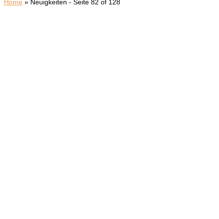
Home
»
Neuigkeiten
- Seite 82 of 128