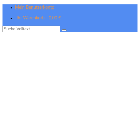
Mein Benutzerkonto
Ihr Warenkorb
-
0,00
€
Suche
nach: