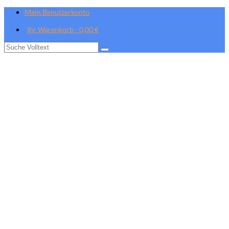
Mein Benutzerkonto
Ihr Warenkorb
-
0,00
€
Suche
nach: