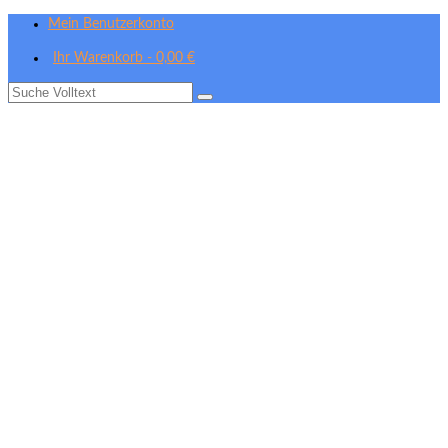
Mein Benutzerkonto
Ihr Warenkorb
-
0,00
€
Suche
nach: