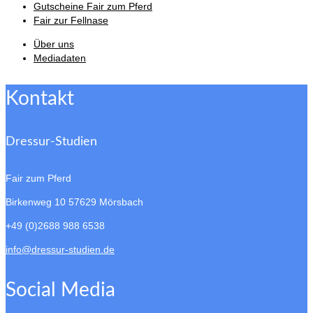
Gutscheine Fair zum Pferd
Fair zur Fellnase
Über uns
Mediadaten
Kontakt
Dressur-Studien
Fair zum Pferd
Birkenweg 10
57629 Mörsbach
+49 (0)2688 988 6538
info@dressur-studien.de
Social Media