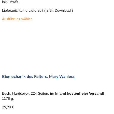
inkl. MwSt.
Lieferzeit:
keine Lieferzeit ( z.B.: Download )
Dieses
Ausführung wählen
Produkt
weist
mehrere
Varianten
auf.
Die
Optionen
können
auf
der
Produktseite
Biomechanik des Reiters, Mary Wanless
gewählt
werden
Buch, Hardcover, 224 Seiten,
im Inland kostenfreier Versand!
1178 g.
29,90
€