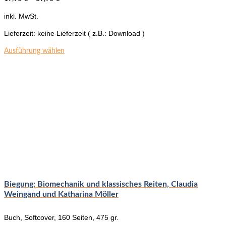
inkl. MwSt.
Lieferzeit:
keine Lieferzeit ( z.B.: Download )
Dieses
Ausführung wählen
Produkt
weist
mehrere
Varianten
auf.
Die
Optionen
können
auf
der
Produktseite
gewählt
werden
Biegung: Biomechanik und klassisches Reiten, Claudia
Weingand und Katharina Möller
Buch, Softcover, 160 Seiten, 475 gr.