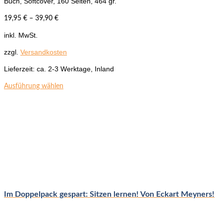
Buch, Softcover, 160 Seiten, 464 gr.
19,95
€
–
39,90
€
inkl. MwSt.
zzgl.
Versandkosten
Lieferzeit:
ca. 2-3 Werktage, Inland
Dieses
Ausführung wählen
Produkt
weist
mehrere
Varianten
auf.
Die
Optionen
können
auf
der
Im Doppelpack gespart: Sitzen lernen! Von Eckart Meyners!
Produktseite
gewählt
werden