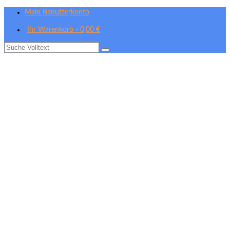
Mein Benutzerkonto
Ihr Warenkorb
-
0,00
€
Suche
nach: