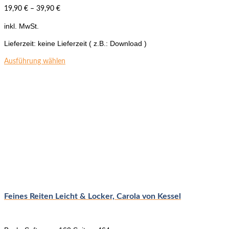
19,90
€
–
39,90
€
inkl. MwSt.
Lieferzeit:
keine Lieferzeit ( z.B.: Download )
Dieses
Ausführung wählen
Produkt
weist
mehrere
Varianten
auf.
Die
Optionen
können
auf
der
Produktseite
gewählt
werden
Feines Reiten Leicht & Locker, Carola von Kessel