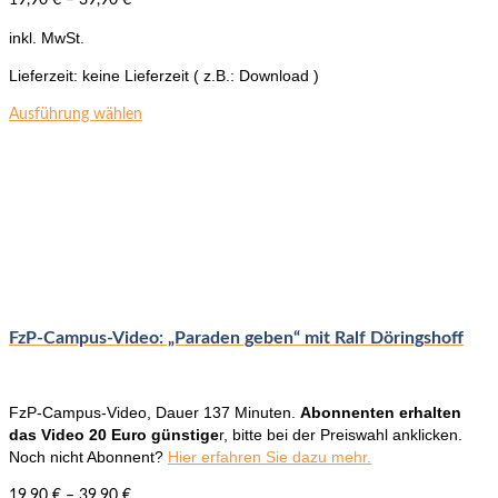
inkl. MwSt.
Lieferzeit:
keine Lieferzeit ( z.B.: Download )
Dieses
Ausführung wählen
Produkt
weist
mehrere
Varianten
auf.
Die
Optionen
können
auf
der
FzP-Campus-Video: „Paraden geben“ mit Ralf Döringshoff
Produktseite
gewählt
werden
FzP-Campus-Video, Dauer 137 Minuten.
Abonnenten erhalten
das Video 20 Euro günstige
r, bitte bei der Preiswahl anklicken.
Noch nicht Abonnent?
Hier erfahren Sie dazu mehr.
19,90
€
–
39,90
€