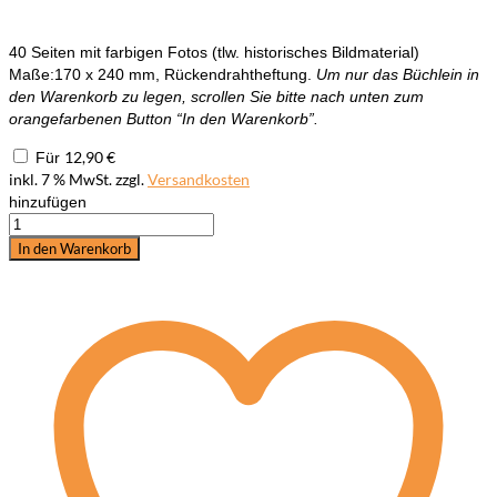
40 Seiten mit farbigen Fotos (tlw. historisches Bildmaterial)
Maße:170 x 240 mm, Rückendrahtheftung.
Um nur das Büchlein in
den Warenkorb zu legen, scrollen Sie bitte nach unten zum
orangefarbenen Button “In den Warenkorb”.
12,90
€
Für
inkl. 7 % MwSt.
zzgl.
Versandkosten
hinzufügen
Klassiker:
Die
In den Warenkorb
"Reitlehre"
von
Wilhelm
Müseler
Menge