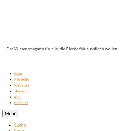
Das Wissensmagazin für alle, die Pferde fair ausbilden wollen.
Shop
Alle Hefte
Webinare
Themen
App
Über uns
Menü
Suche
Shop