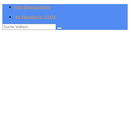
Mein Benutzerkonto
Ihr Warenkorb
-
0,00
€
Suche
nach: