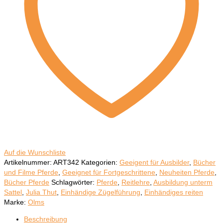
Auf die Wunschliste
Artikelnummer:
ART342
Kategorien:
Geeigent für Ausbilder
,
Bücher
und Filme Pferde
,
Geeignet für Fortgeschrittene
,
Neuheiten Pferde
,
Bücher Pferde
Schlagwörter:
Pferde
,
Reitlehre
,
Ausbildung unterm
Sattel
,
Julia Thut
,
Einhändige Zügelführung
,
Einhändiges reiten
Marke:
Olms
Beschreibung