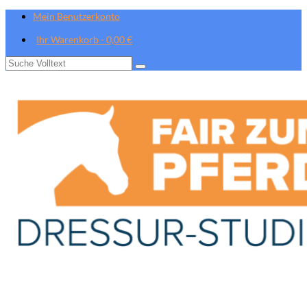
Mein Benutzerkonto
Ihr Warenkorb
-
0,00
€
Suche
nach: