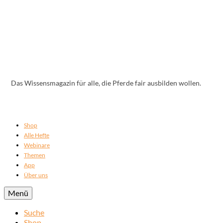
Das Wissensmagazin für alle, die Pferde fair ausbilden wollen.
Shop
Alle Hefte
Webinare
Themen
App
Über uns
Menü
Suche
Shop