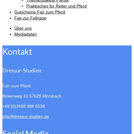
Themenpakete Pferde
Praktisches für Reiter und Pferd
Gutscheine Fair zum Pferd
Fair zur Fellnase
Über uns
Mediadaten
Kontakt
Dressur-Studien
Fair zum Pferd
Birkenweg 10
57629 Mörsbach
+49 (0)2688 988 6538
info@dressur-studien.de
Social Media