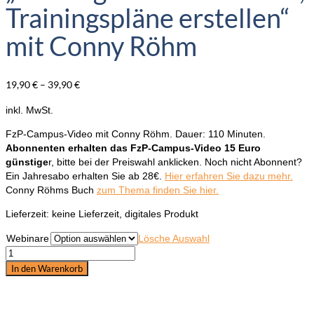
Trainingspläne erstellen“
mit Conny Röhm
19,90
€
–
39,90
€
inkl. MwSt.
FzP-Campus-Video mit Conny Röhm. Dauer: 110 Minuten.
Abonnenten erhalten das FzP-Campus-Video 15 Euro
günstige
r, bitte bei der Preiswahl anklicken. Noch nicht Abonnent?
Ein Jahresabo erhalten Sie ab 28€.
Hier erfahren Sie dazu mehr.
Conny Röhms Buch
zum Thema finden Sie hier.
Lieferzeit:
keine Lieferzeit, digitales Produkt
Webinare
Lösche Auswahl
FzP-
Campus-
In den Warenkorb
Video:
"Trainingslehre
verstehen,