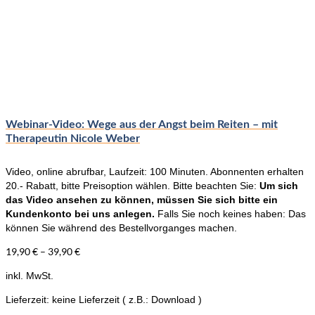
weist
mehrere
Varianten
auf.
Die
Optionen
können
auf
der
Webinar-Video: Wege aus der Angst beim Reiten – mit
Produktseite
Therapeutin Nicole Weber
gewählt
werden
Video, online abrufbar, Laufzeit: 100 Minuten. Abonnenten erhalten
20.- Rabatt, bitte Preisoption wählen. Bitte beachten Sie:
Um sich
das Video ansehen zu können, müssen Sie sich bitte ein
Kundenkonto bei uns anlegen.
Falls Sie noch keines haben: Das
können Sie während des Bestellvorganges machen.
19,90
€
–
39,90
€
inkl. MwSt.
Lieferzeit:
keine Lieferzeit ( z.B.: Download )