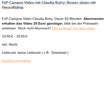
FzP-Campus-Video mit Claudia Butry: Besser sitzen mit
NeuroRiding
FzP-Campus-Video Claudia Butry. Dauer 83 Minuten.
Abonnenten
erhalten das Video 20 Euro günstige
r, bitte bei der Preiswahl
anklicken. Noch nicht Abonnent?
Hier erfahren Sie dazu mehr.
19,90
€
–
39,90
€
inkl. MwSt.
Lieferzeit:
keine Lieferzeit ( z.B.: Download )
Ausführung wählen
Dieses
Produkt
weist
mehrere
Varianten
auf.
Die
Optionen
können
auf