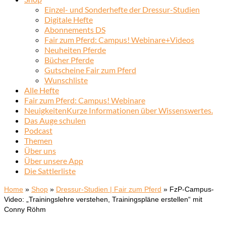
Einzel- und Sonderhefte der Dressur-Studien
Digitale Hefte
Abonnements DS
Fair zum Pferd: Campus! Webinare+Videos
Neuheiten Pferde
Bücher Pferde
Gutscheine Fair zum Pferd
Wunschliste
Alle Hefte
Fair zum Pferd: Campus! Webinare
Neuigkeiten
Kurze Informationen über Wissenswertes.
Das Auge schulen
Podcast
Themen
Über uns
Über unsere App
Die Sattlerliste
Home
»
Shop
»
Dressur-Studien | Fair zum Pferd
»
FzP-Campus-
Video: „Trainingslehre verstehen, Trainingspläne erstellen“ mit
Conny Röhm