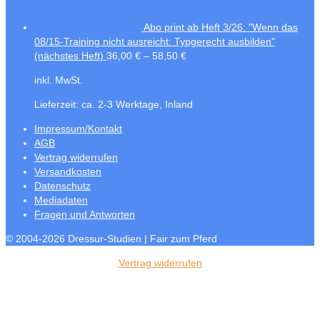
Abo print ab Heft 3/26: "Wenn das
08/15-Training nicht ausreicht: Typgerecht ausbilden"
(nächstes Heft)
36,00
€
–
58,50
€
inkl. MwSt.
Lieferzeit:
ca. 2-3 Werktage, Inland
Impressum/Kontakt
AGB
Vertrag widerrufen
Versandkosten
Datenschutz
Mediadaten
Fragen und Antworten
© 2004-2026 Dressur-Studien | Fair zum Pferd
Vertrag widerrufen