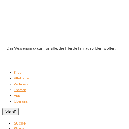
Das Wissensmagazin für alle, die Pferde fair ausbilden wollen.
Shop
Alle Hefte
Webinare
Themen
App
Über uns
Menü
Suche
Shop