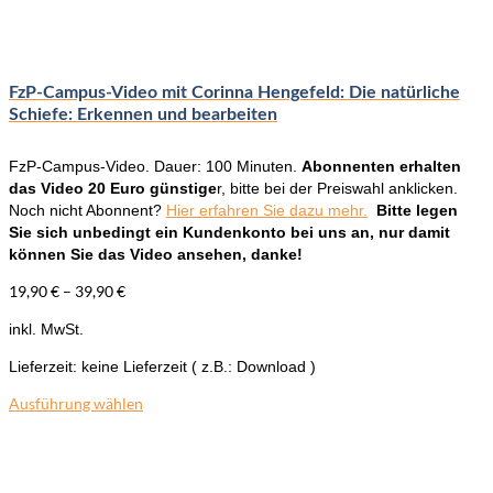
Die
Optionen
können
auf
der
FzP-Campus-Video mit Corinna Hengefeld: Die natürliche
Produktseite
Schiefe: Erkennen und bearbeiten
gewählt
werden
FzP-Campus-Video. Dauer: 100 Minuten.
Abonnenten erhalten
das Video 20 Euro günstige
r, bitte bei der Preiswahl anklicken.
Noch nicht Abonnent?
Hier erfahren Sie dazu mehr.
Bitte legen
Sie sich unbedingt ein Kundenkonto bei uns an, nur damit
können Sie das Video ansehen, danke!
19,90
€
–
39,90
€
inkl. MwSt.
Lieferzeit:
keine Lieferzeit ( z.B.: Download )
Ausführung wählen
Dieses
Produkt
weist
mehrere
Varianten