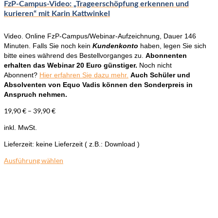
der
FzP-Campus-Video: „Trageerschöpfung erkennen und
Produktseite
kurieren“ mit Karin Kattwinkel
gewählt
werden
Video. Online FzP-Campus/Webinar-Aufzeichnung, Dauer 146
Minuten. Falls Sie noch kein
Kundenkonto
haben, legen Sie sich
bitte eines während des Bestellvorganges zu.
Abonnenten
erhalten das Webinar 20 Euro günstiger.
Noch nicht
Abonnent?
Hier erfahren Sie dazu mehr.
Auch Schüler und
Absolventen von Equo Vadis können den Sonderpreis in
Anspruch nehmen.
19,90
€
–
39,90
€
inkl. MwSt.
Lieferzeit:
keine Lieferzeit ( z.B.: Download )
Ausführung wählen
Dieses
Produkt
weist
mehrere
Varianten
auf.