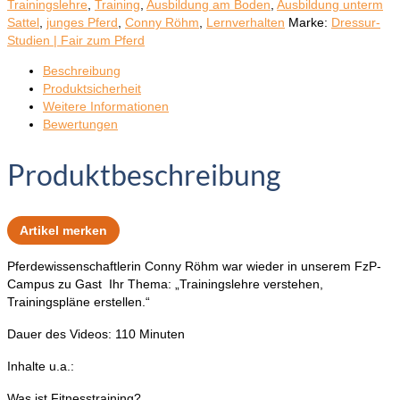
Trainingslehre
,
Training
,
Ausbildung am Boden
,
Ausbildung unterm
Sattel
,
junges Pferd
,
Conny Röhm
,
Lernverhalten
Marke:
Dressur-
Studien | Fair zum Pferd
Beschreibung
Produktsicherheit
Weitere Informationen
Bewertungen
Produktbeschreibung
Artikel merken
Pferdewissenschaftlerin Conny Röhm war wieder in unserem FzP-
Campus zu Gast Ihr Thema: „Trainingslehre verstehen,
Trainingspläne erstellen.“
Dauer des Videos: 110 Minuten
Inhalte u.a.:
Was ist Fitnesstraining?