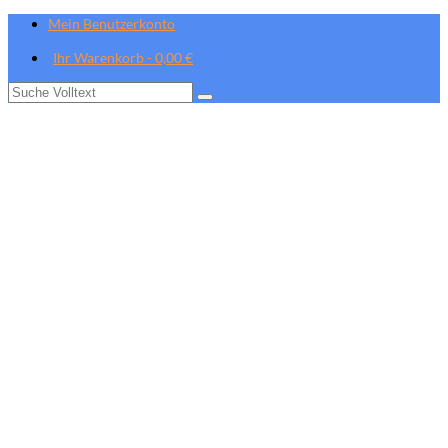
Mein Benutzerkonto
Ihr Warenkorb
-
0,00
€
Suche
nach: