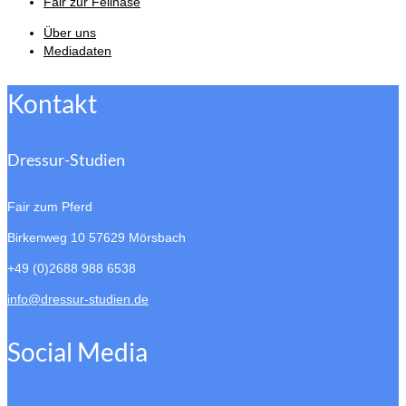
Fair zur Fellnase
Über uns
Mediadaten
Kontakt
Dressur-Studien
Fair zum Pferd
Birkenweg 10
57629 Mörsbach
+49 (0)2688 988 6538
info@dressur-studien.de
Social Media