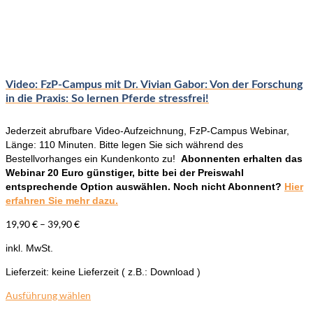
auf.
Die
Optionen
können
auf
der
Video: FzP-Campus mit Dr. Vivian Gabor: Von der Forschung
Produktseite
in die Praxis: So lernen Pferde stressfrei!
gewählt
werden
Jederzeit abrufbare Video-Aufzeichnung, FzP-Campus Webinar,
Länge: 110 Minuten. Bitte legen Sie sich während des
Bestellvorhanges ein Kundenkonto zu!
Abonnenten erhalten das
Webinar 20 Euro günstiger, bitte bei der Preiswahl
entsprechende Option auswählen. Noch nicht Abonnent?
Hier
erfahren Sie mehr dazu.
19,90
€
–
39,90
€
inkl. MwSt.
Lieferzeit:
keine Lieferzeit ( z.B.: Download )
Ausführung wählen
Dieses
Produkt