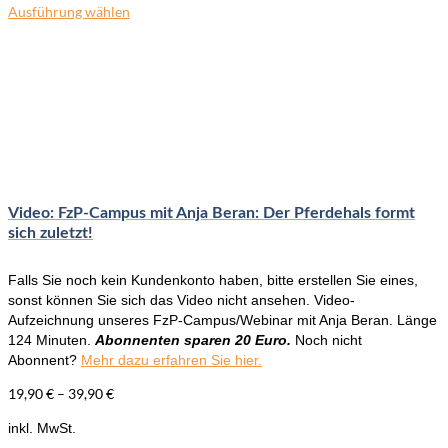
Ausführung wählen
Dieses
Produkt
weist
mehrere
Varianten
auf.
Die
Optionen
können
auf
der
Video: FzP-Campus mit Anja Beran: Der Pferdehals formt
Produktseite
sich zuletzt!
gewählt
werden
Falls Sie noch kein Kundenkonto haben, bitte erstellen Sie eines,
sonst können Sie sich das Video nicht ansehen. Video-
Aufzeichnung unseres FzP-Campus/Webinar mit Anja Beran. Länge
124 Minuten.
Abonnenten sparen 20 Euro.
Noch nicht
Abonnent?
Mehr dazu erfahren Sie hier.
19,90
€
–
39,90
€
inkl. MwSt.