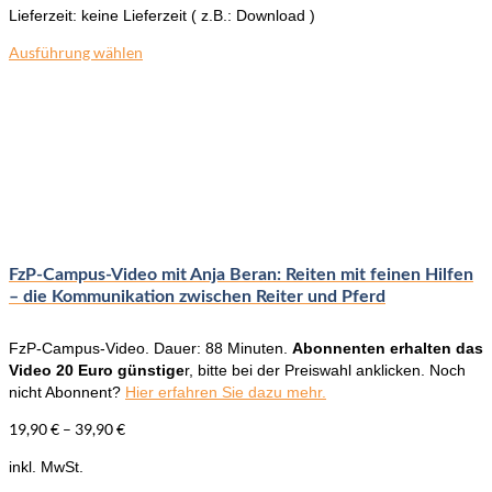
Lieferzeit:
keine Lieferzeit ( z.B.: Download )
Ausführung wählen
Dieses
Produkt
weist
mehrere
Varianten
auf.
Die
Optionen
können
auf
der
FzP-Campus-Video mit Anja Beran: Reiten mit feinen Hilfen
Produktseite
– die Kommunikation zwischen Reiter und Pferd
gewählt
werden
FzP-Campus-Video. Dauer: 88 Minuten.
Abonnenten erhalten das
Video 20 Euro günstige
r, bitte bei der Preiswahl anklicken. Noch
nicht Abonnent?
Hier erfahren Sie dazu mehr.
19,90
€
–
39,90
€
inkl. MwSt.