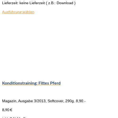
Lieferzeit:
keine Lieferzeit ( z.B.: Download )
Ausführung wählen
Dieses
Produkt
weist
mehrere
Varianten
auf.
Die
Optionen
können
auf
der
Produktseite
gewählt
werden
Konditionstraining: Fittes Pferd
Magazin, Ausgabe 3/2013, Softcover, 290g. 8,90.-
8,90
€