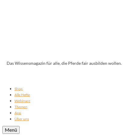
Das Wissensmagazin für alle, die Pferde fair ausbilden wollen.
Shop
Alle Hefte
Webinare
Themen
App
Über uns
Menü