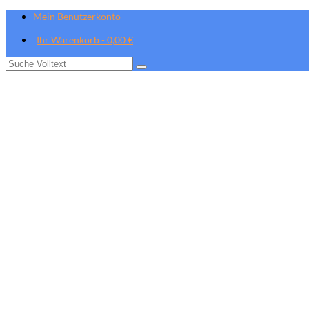
Mein Benutzerkonto
Ihr Warenkorb
-
0,00
€
Suche
nach: