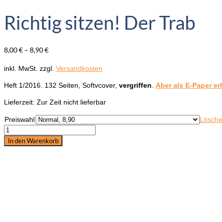
Richtig sitzen! Der Trab
8,00
€
–
8,90
€
inkl. MwSt.
zzgl.
Versandkosten
Heft 1/2016. 132 Seiten, Softvcover,
vergriffen
.
Aber als E-Paper erh
Lieferzeit:
Zur Zeit nicht lieferbar
Preiswahl
Lösche
Richtig
sitzen!
In den Warenkorb
Der
Trab
Menge