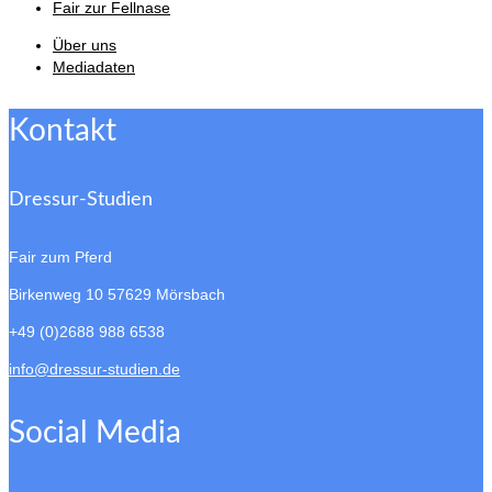
Fair zur Fellnase
Über uns
Mediadaten
Kontakt
Dressur-Studien
Fair zum Pferd
Birkenweg 10
57629 Mörsbach
+49 (0)2688 988 6538
info@dressur-studien.de
Social Media