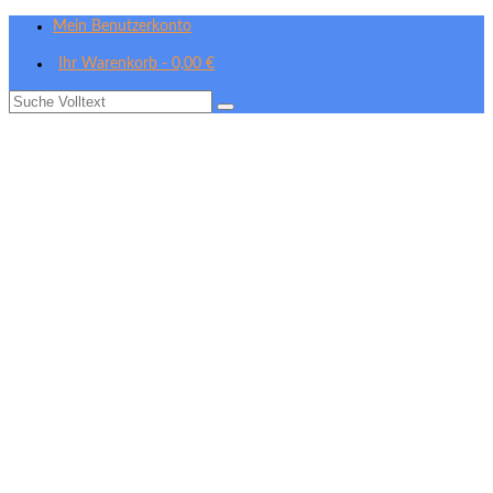
Mein Benutzerkonto
Ihr Warenkorb
-
0,00
€
Suche
nach: