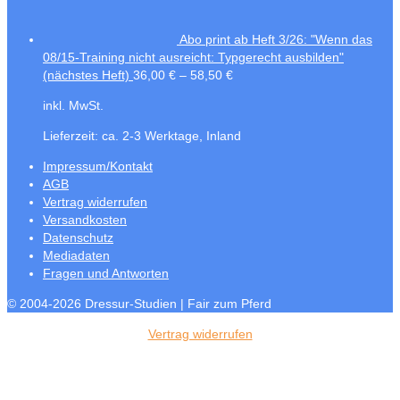
Abo print ab Heft 3/26: "Wenn das
08/15-Training nicht ausreicht: Typgerecht ausbilden"
(nächstes Heft)
36,00
€
–
58,50
€
inkl. MwSt.
Lieferzeit:
ca. 2-3 Werktage, Inland
Impressum/Kontakt
AGB
Vertrag widerrufen
Versandkosten
Datenschutz
Mediadaten
Fragen und Antworten
© 2004-2026 Dressur-Studien | Fair zum Pferd
Vertrag widerrufen