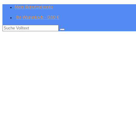
Mein Benutzerkonto
Ihr Warenkorb
-
0,00
€
Suche
nach: