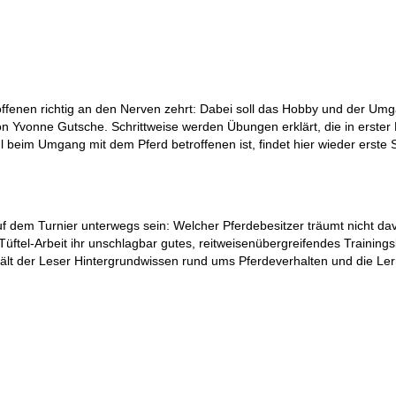
troffenen richtig an den Nerven zehrt: Dabei soll das Hobby und der
 Yvonne Gutsche. Schrittweise werden Übungen erklärt, die in erster L
eim Umgang mit dem Pferd betroffenen ist, findet hier wieder erste S
f dem Turnier unterwegs sein: Welcher Pferdebesitzer träumt nicht d
Tüftel-Arbeit ihr unschlagbar gutes, reitweisenübergreifendes Trainings
t der Leser Hintergrundwissen rund ums Pferdeverhalten und die Lernp