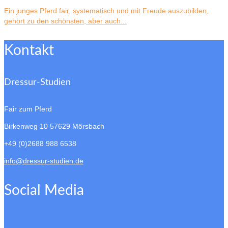
Ein junges Pferd fair, systematisch und mit Freude auszubilden,
gehört zu den schönsten, aber auch...
Kontakt
Dressur-Studien
Fair zum Pferd
Birkenweg 10
57629 Mörsbach
+49 (0)2688 988 6538
info@dressur-studien.de
Social Media