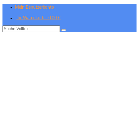
Mein Benutzerkonto
Ihr Warenkorb
-
0,00
€
Suche
nach: