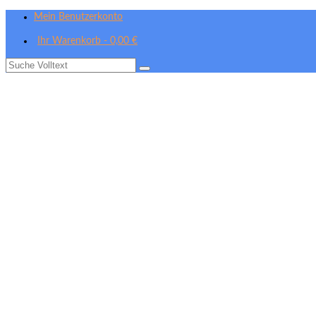
Mein Benutzerkonto
Ihr Warenkorb
-
0,00
€
Suche
nach: