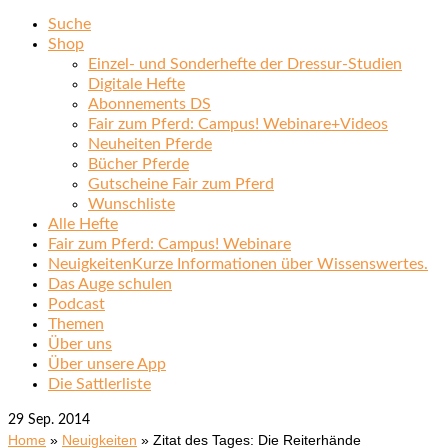
Suche
Shop
Einzel- und Sonderhefte der Dressur-Studien
Digitale Hefte
Abonnements DS
Fair zum Pferd: Campus! Webinare+Videos
Neuheiten Pferde
Bücher Pferde
Gutscheine Fair zum Pferd
Wunschliste
Alle Hefte
Fair zum Pferd: Campus! Webinare
Neuigkeiten
Kurze Informationen über Wissenswertes.
Das Auge schulen
Podcast
Themen
Über uns
Über unsere App
Die Sattlerliste
29
Sep. 2014
Home
»
Neuigkeiten
»
Zitat des Tages: Die Reiterhände