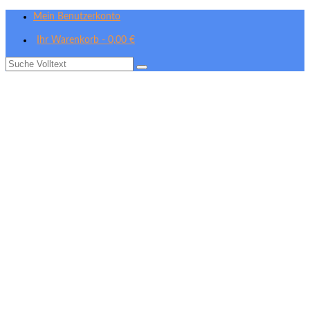
Mein Benutzerkonto
Ihr Warenkorb
-
0,00
€
Suche
nach: