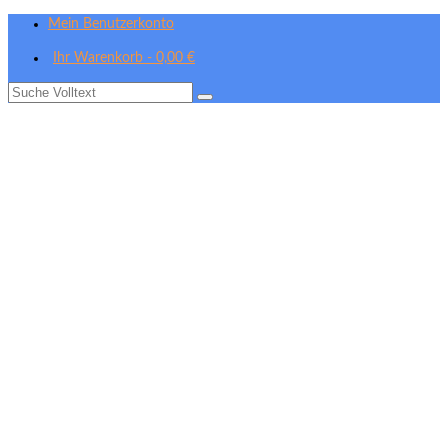
Mein Benutzerkonto
Ihr Warenkorb
-
0,00
€
Suche
nach: