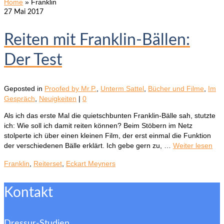
Home
»
Franklin
27
Mai 2017
Reiten mit Franklin-Bällen:
Der Test
Geposted in
Proofed by Mr.P.
,
Unterm Sattel
,
Bücher und Filme
,
Im
Gespräch
,
Neuigkeiten
|
0
Als ich das erste Mal die quietschbunten Franklin-Bälle sah, stutzte
ich: Wie soll ich damit reiten können? Beim Stöbern im Netz
stolperte ich über einen kleinen Film, der erst einmal die Funktion
der verschiedenen Bälle erklärt. Ich gebe gern zu, …
Weiter lesen
Franklin
,
Reiterset
,
Eckart Meyners
Kontakt
Dressur-Studien