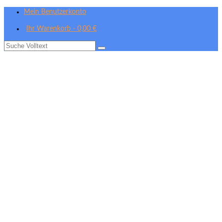
Mein Benutzerkonto
Ihr Warenkorb
-
0,00
€
Suche
nach: