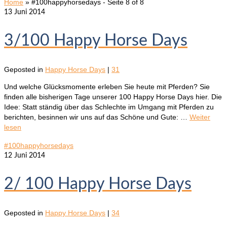
Home
»
#100happyhorsedays
- Seite 8 of 8
13
Juni 2014
3/100 Happy Horse Days
Geposted in
Happy Horse Days
|
31
Und welche Glücksmomente erleben Sie heute mit Pferden? Sie
finden alle bisherigen Tage unserer 100 Happy Horse Days hier. Die
Idee: Statt ständig über das Schlechte im Umgang mit Pferden zu
berichten, besinnen wir uns auf das Schöne und Gute: …
Weiter
lesen
#100happyhorsedays
12
Juni 2014
2/ 100 Happy Horse Days
Geposted in
Happy Horse Days
|
34