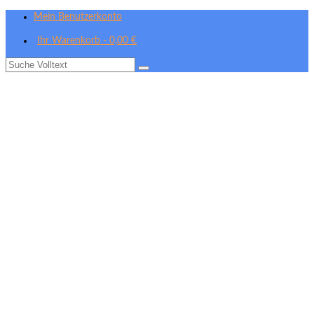
Mein Benutzerkonto
Ihr Warenkorb
-
0,00
€
Suche
nach: