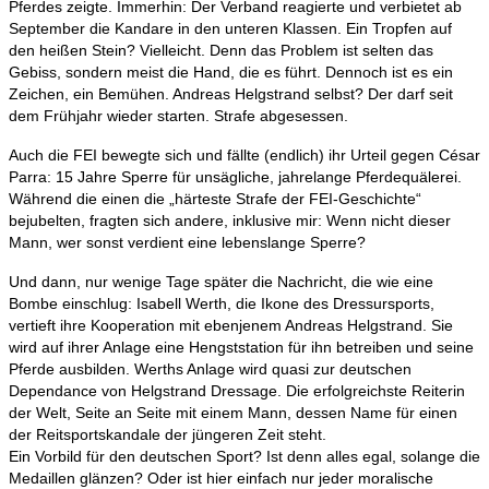
Pferdes zeigte. Immerhin: Der Verband reagierte und verbietet ab
September die Kandare in den unteren Klassen. Ein Tropfen auf
den heißen Stein? Vielleicht. Denn das Problem ist selten das
Gebiss, sondern meist die Hand, die es führt. Dennoch ist es ein
Zeichen, ein Bemühen. Andreas Helgstrand selbst? Der darf seit
dem Frühjahr wieder starten. Strafe abgesessen.
Auch die FEI bewegte sich und fällte (endlich) ihr Urteil gegen César
Parra: 15 Jahre Sperre für unsägliche, jahrelange Pferdequälerei.
Während die einen die „härteste Strafe der FEI-Geschichte“
bejubelten, fragten sich andere, inklusive mir: Wenn nicht dieser
Mann, wer sonst verdient eine lebenslange Sperre?
Und dann, nur wenige Tage später die Nachricht, die wie eine
Bombe einschlug: Isabell Werth, die Ikone des Dressursports,
vertieft ihre Kooperation mit ebenjenem Andreas Helgstrand. Sie
wird auf ihrer Anlage eine Hengststation für ihn betreiben und seine
Pferde ausbilden. Werths Anlage wird quasi zur deutschen
Dependance von Helgstrand Dressage. Die erfolgreichste Reiterin
der Welt, Seite an Seite mit einem Mann, dessen Name für einen
der Reitsportskandale der jüngeren Zeit steht.
Ein Vorbild für den deutschen Sport? Ist denn alles egal, solange die
Medaillen glänzen? Oder ist hier einfach nur jeder moralische