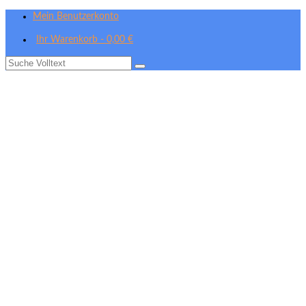
Mein Benutzerkonto
Ihr Warenkorb
-
0,00
€
Suche
nach: