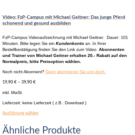
können
auf
der
Video: FzP-Campus mit Michael Geitner: Das junge Pferd
Produktseite
schonend und gesund ausbilden
gewählt
werden
FzP-Campus Videoaufzeichnung mit Michael Geitner. Dauer: 101
Minuten. Bitte legen Sie ein
Kundenkonto
an. In Ihrer
Bestellbestätigung finden Sie den Link zum Video.
Abonnenten
und Trainer von Michael Geitner erhalten 20.- Rabatt auf den
Normalpreis, bitte Preisoption wählen.
Noch nicht Abonnent?
Dann abonnieren Sie uns doch.
19,90
€
–
39,90
€
inkl. MwSt.
Lieferzeit:
keine Lieferzeit ( z.B.: Download )
Dieses
Ausführung wählen
Produkt
weist
Ähnliche Produkte
mehrere