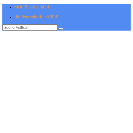
Mein Benutzerkonto
Ihr Warenkorb
-
0,00
€
Suche
nach: