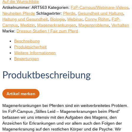
Auf die Wunschliste
Artikelnummer:
ART563
Kategorien:
FzP-Campus/Webinare-Videos
,
Neuheiten Pferde
Schlagwörter:
Pferde
,
Gesundheit und Haltung
,
Haltung und Gesundheit
,
Biologie
,
Webinar
,
Conny Röhm
,
FzP-
Campus
,
Medizin
,
Magenerkrankungen
,
Magenprobleme
,
Verhalten
Marke:
Dressur-Studien | Fair zum Pferd
Beschreibung
Produktsicherheit
Weitere Informationen
Bewertungen
Produktbeschreibung
Artikel merken
Magenerkrankungen bei Pferden sind ein weitverbreitetes Problem.
Im FzP-Campus „Stilles Leid – Magenerkranungen beim Pferd“
befassen wir uns intensiv mit den Aufgaben des Magens, den
Anzeichen für Erkrankungen und vor allem auch den Folgen der
Magenerkranung auf den restlichen Körper und die Psyche. Wir