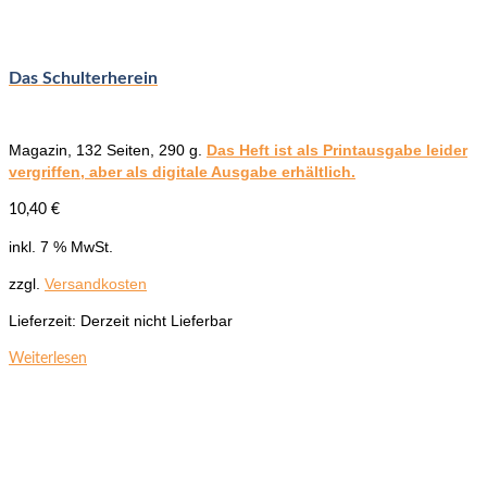
der
Produktseite
gewählt
werden
Das Schulterherein
Magazin, 132 Seiten, 290 g.
Das Heft ist als Printausgabe leider
vergriffen, aber als digitale Ausgabe erhältlich.
10,40
€
inkl. 7 % MwSt.
zzgl.
Versandkosten
Lieferzeit:
Derzeit nicht Lieferbar
Weiterlesen