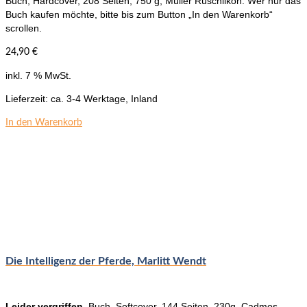
Buch, Hardcover, 208 Seiten, 750 g, Müller Rüschlikon. Wer nur das
Buch kaufen möchte, bitte bis zum Button „In den Warenkorb“
scrollen.
24,90
€
inkl. 7 % MwSt.
Lieferzeit:
ca. 3-4 Werktage, Inland
In den Warenkorb
Die Intelligenz der Pferde, Marlitt Wendt
Leider vergriffen.
Buch, Softcover, 144 Seiten, 230g, Cadmos-