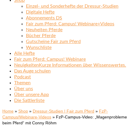
Shop
Einzel- und Sonderhefte der Dressur-Studien
Digitale Hefte
Abonnements DS
Fair zum Pferd: Campus! Webinare+Videos
Neuheiten Pferde
Bücher Pferde
Gutscheine Fair zum Pferd
Wunschliste
Alle Hefte
Fair zum Pferd: Campus! Webinare
Neuigkeiten
Kurze Informationen über Wissenswertes.
Das Auge schulen
Podcast
Themen
Über uns
Über unsere App
Die Sattlerliste
Home
»
Shop
»
Dressur-Studien | Fair zum Pferd
»
FzP-
Campus/Webinare-Videos
»
FzP-Campus-Video: „Magenprobleme
beim Pferd“ mit Conny Röhm