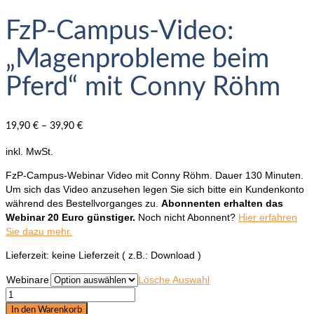
FzP-Campus-Video:
„Magenprobleme beim
Pferd“ mit Conny Röhm
19,90
€
–
39,90
€
inkl. MwSt.
FzP-Campus-Webinar Video mit Conny Röhm. Dauer 130 Minuten.
Um sich das Video anzusehen legen Sie sich bitte ein Kundenkonto
während des Bestellvorganges zu.
Abonnenten erhalten das
Webinar 20 Euro günstiger.
Noch nicht Abonnent?
Hier erfahren
Sie dazu mehr.
Lieferzeit:
keine Lieferzeit ( z.B.: Download )
Webinare
Lösche Auswahl
FzP-
Campus-
In den Warenkorb