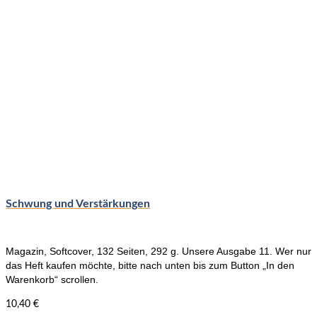
Varianten
auf.
Die
Optionen
können
auf
der
Produktseite
gewählt
werden
Schwung und Verstärkungen
Magazin, Softcover, 132 Seiten, 292 g. Unsere Ausgabe 11. Wer nur
das Heft kaufen möchte, bitte nach unten bis zum Button „In den
Warenkorb“ scrollen.
10,40
€