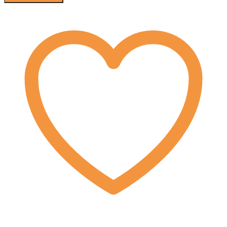
Video:
"Magenprobleme
beim
Pferd"
mit
Conny
Röhm
Menge