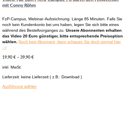
mit Conny Röhm
FzP-Campus, Webinar-Aufzeichnung. Länge 85 Minuten. Falls Sie
noch kein Kundenkonto bei uns haben, legen Sie sich bitte eines
während des Bestellvorganges zu.
Unsere Abonnenten erhalten
das Video 20 Euro günstiger, bitte entsprechende Preisoption
wählen.
Noch kein Abonnent, dann schauen Sie doch einmal hier
:-)
19,90
€
–
39,90
€
inkl. MwSt.
Lieferzeit:
keine Lieferzeit ( z.B.: Download )
Dieses
Ausführung wählen
Produkt
weist
mehrere
Varianten
auf.
Die
Optionen