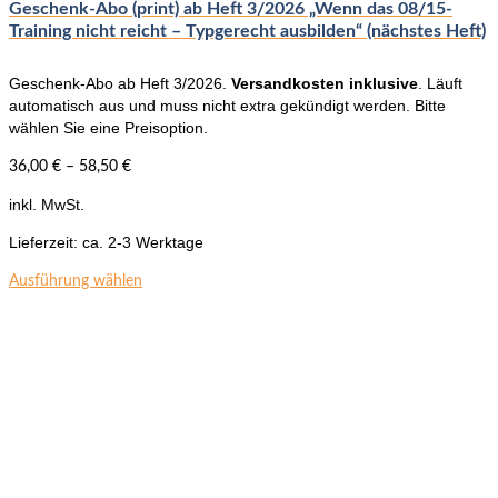
Geschenk-Abo (print) ab Heft 3/2026 „Wenn das 08/15-
Training nicht reicht – Typgerecht ausbilden“ (nächstes Heft)
Geschenk-Abo ab Heft 3/2026.
Versandkosten inklusive
. Läuft
automatisch aus und muss nicht extra gekündigt werden. Bitte
wählen Sie eine Preisoption.
36,00
€
–
58,50
€
inkl. MwSt.
Lieferzeit:
ca. 2-3 Werktage
Dieses
Ausführung wählen
Produkt
weist
mehrere
Varianten
auf.
Die
Optionen
können
auf