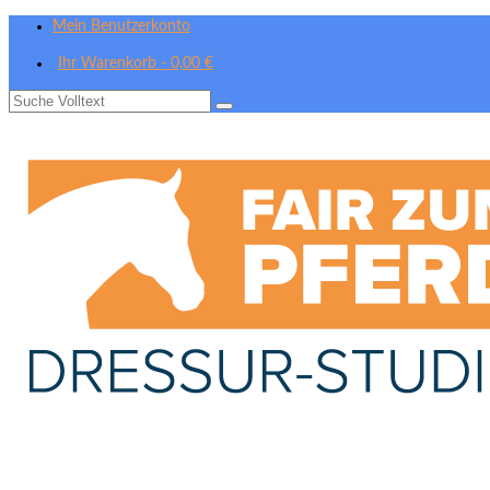
Mein Benutzerkonto
Ihr Warenkorb
-
0,00
€
Suche
nach: