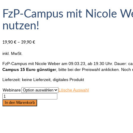
FzP-Campus mit Nicole We
nutzen!
19,90
€
–
39,90
€
inkl. MwSt.
FzP-Campus mit Nicole Weber am 09.03.23, ab 19.30 Uhr. Dauer: ca.
Campus 15 Euro günstige
r, bitte bei der Preiswahl anklicken. Noc
Lieferzeit:
keine Lieferzeit, digitales Produkt
Webinare
Lösche Auswahl
FzP-
Campus
In den Warenkorb
mit
Nicole
Weber:
Die
Macht