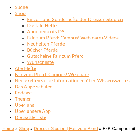
Suche
Shop
Einzel- und Sonderhefte der Dressur-Studien
Digitale Hefte
Abonnements DS
Fair zum Pferd: Campus! Webinare+Videos
Neuheiten Pferde
Bücher Pferde
Gutscheine Fair zum Pferd
Wunschliste
Alle Hefte
Fair zum Pferd: Campus! Webinare
Neuigkeiten
Kurze Informationen über Wissenswertes.
Das Auge schulen
Podcast
Themen
Über uns
Über unsere App
Die Sattlerliste
Home
»
Shop
»
Dressur-Studien | Fair zum Pferd
»
FzP-Campus mit N