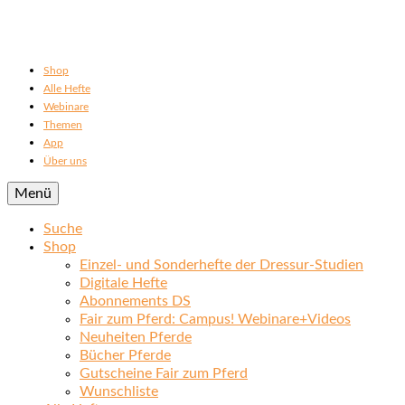
Shop
Alle Hefte
Webinare
Themen
App
Über uns
Menü
Suche
Shop
Einzel- und Sonderhefte der Dressur-Studien
Digitale Hefte
Abonnements DS
Fair zum Pferd: Campus! Webinare+Videos
Neuheiten Pferde
Bücher Pferde
Gutscheine Fair zum Pferd
Wunschliste