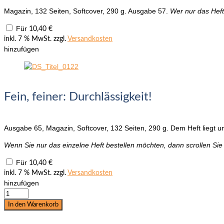
Magazin, 132 Seiten, Softcover, 290 g. Ausgabe 57.
Wer nur das Heft
Für
10,40
€
inkl. 7 % MwSt.
zzgl.
Versandkosten
hinzufügen
Fein, feiner: Durchlässigkeit!
Ausgabe 65, Magazin, Softcover, 132 Seiten, 290 g. Dem Heft liegt u
Wenn Sie nur das einzelne Heft bestellen möchten, dann scrollen Sie
Für
10,40
€
inkl. 7 % MwSt.
zzgl.
Versandkosten
hinzufügen
Das
Notfall-
In den Warenkorb
Heft:
Erste