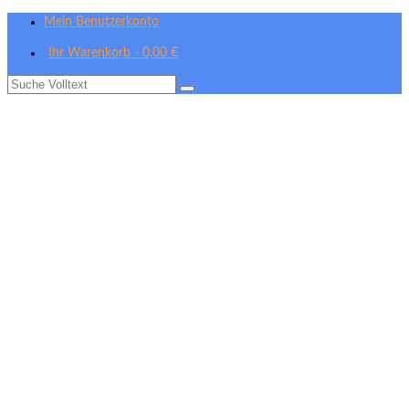
Mein Benutzerkonto
Ihr Warenkorb
-
0,00
€
Suche
nach: