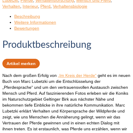
Lubetzki
,
Pferde
,
Verhaltensforschung
,
Mensch und Pferd
,
Verhalten
,
Interieur
,
Pferd
,
Verhaltensbiologie
Beschreibung
Weitere Informationen
Bewertungen
Produktbeschreibung
Artikel merken
Nach dem großen Erfolg von
„Im Kreis der Herde“
geht es im neuen
Buch von Marc Lubetzki um die Entschlüsselung der
„Pferdesprache“ und um den vertrauensvollen Austausch zwischen
Mensch und Pferd. Auf faszinierenden Fotos erleben wir die Koniks
im Naturschutzgebiet Geltinger Birk aus nächster Nähe und
bekommen tiefe Einblicke in ihre natürliche Kommunikation. Marc
Lubetzki erklärt Verhalten und Körpersprache der Wildpferde und
zeigt, wie uns Menschen die Annäherung gelingt, wenn wir das
Vertrauen der Pferde gewinnen und in einen echten Dialog mit
ihnen treten. Es ist erstaunlich, was Pferde uns erzählen, wenn wir