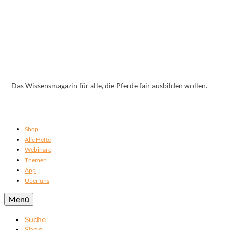
Das Wissensmagazin für alle, die Pferde fair ausbilden wollen.
Shop
Alle Hefte
Webinare
Themen
App
Über uns
Menü
Suche
Shop