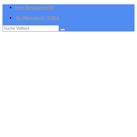
Mein Benutzerkonto
Ihr Warenkorb
-
0,00
€
Suche
nach: