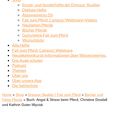
Einzel- und Sonderhefte der Dressur-Studien
Digitale Hefte
Abonnements DS
Fair zum Pferd: Campus! Webinare+Videos
Neuheiten Pferde
Bücher Pferde
Gutscheine Fair zum Pferd
Wunschliste
Alle Hefte
Fair zum Pferd: Campus! Webinare
Neuigkeiten
Kurze Informationen über Wissenswertes.
Das Auge schulen
Podcast
Themen
Über uns
Über unsere App
Die Sattlerliste
Home
»
Shop
»
Dressur-Studien | Fair zum Pferd
»
Bücher und
Filme Pferde
»
Buch: Angst & Stress beim Pferd, Christine Dosdall
und Kathrin Guter-Wycisk