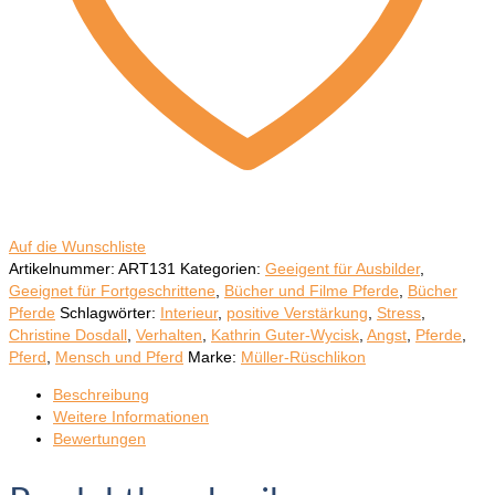
Auf die Wunschliste
Artikelnummer:
ART131
Kategorien:
Geeigent für Ausbilder
,
Geeignet für Fortgeschrittene
,
Bücher und Filme Pferde
,
Bücher
Pferde
Schlagwörter:
Interieur
,
positive Verstärkung
,
Stress
,
Christine Dosdall
,
Verhalten
,
Kathrin Guter-Wycisk
,
Angst
,
Pferde
,
Pferd
,
Mensch und Pferd
Marke:
Müller-Rüschlikon
Beschreibung
Weitere Informationen
Bewertungen