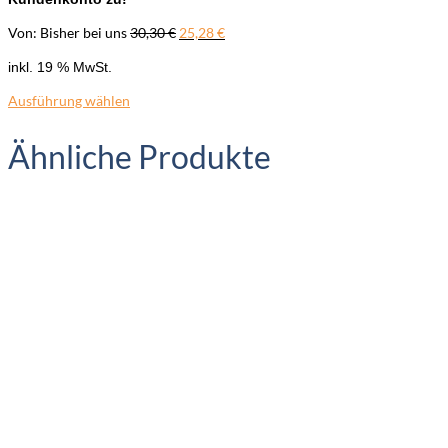
Ursprünglicher
Aktueller
Von:
Bisher bei uns
30,30
€
25,28
€
Preis
Preis
inkl. 19 % MwSt.
war:
ist:
30,30 €
25,28 €.
Ausführung wählen
Ähnliche Produkte