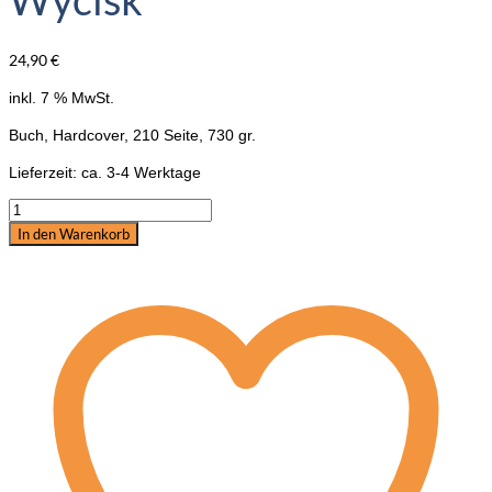
24,90
€
inkl. 7 % MwSt.
Buch, Hardcover, 210 Seite, 730 gr.
Lieferzeit:
ca. 3-4 Werktage
Buch:
Angst
In den Warenkorb
&
Stress
beim
Pferd,
Christine
Dosdall
und
Kathrin
Guter-
Wycisk
Menge