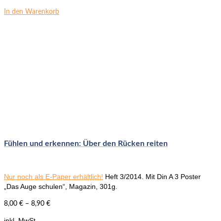
In den Warenkorb
Fühlen und erkennen: Über den Rücken reiten
Nur noch als E-Paper erhältlich!
Heft 3/2014.
Mit Din A 3 Poster
„Das Auge schulen“, Magazin, 301g.
8,00
€
–
8,90
€
inkl. MwSt.