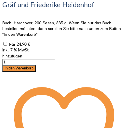
Gräf und Friederike Heidenhof
Buch, Hardcover, 200 Seiten, 835 g. Wenn Sie nur das Buch
bestellen möchten, dann scrollen Sie bitte nach unten zum Button
"In den Warenkorb".
Für
24,90
€
inkl. 7 % MwSt.
hinzufügen
Uta
Gräf:
In den Warenkorb
Feines
Reiten
-
bereichertes
Leben,
Uta
Gräf
und
Friederike
Heidenhof