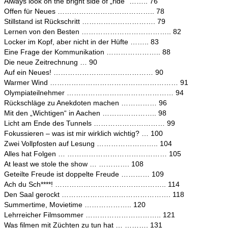
Always look on the bright side of „ride“ …….. 76
Offen für Neues ………………………………….. 78
Stillstand ist Rückschritt …………………………. 79
Lernen von den Besten ……………………………….. 82
Locker im Kopf, aber nicht in der Hüfte …….. 83
Eine Frage der Kommunikation ………………….. 88
Die neue Zeitrechnung … 90
Auf ein Neues! …………………………………… 90
Warmer Wind ……………………………………………… 91
Olympiateilnehmer ……………………………………… 94
Rückschläge zu Anekdoten machen …………… 96
Mit den „Wichtigen“ in Aachen ………………….. 98
Licht am Ende des Tunnels ………………………… 99
Fokussieren – was ist mir wirklich wichtig? … 100
Zwei Vollpfosten auf Lesung …………………….. 104
Alles hat Folgen … …………………………………… 105
At least we stole the show … …………. 108
Geteilte Freude ist doppelte Freude ………… 109
Ach du Sch****! ……………………………………….. 114
Den Saal gerockt ………………………………………. 118
Summertime, Movietime ……………….. 120
Lehrreicher Filmsommer ………………………….. 121
Was filmen mit Züchten zu tun hat … ………. 131