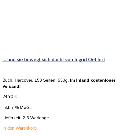
… und sie bewegt sich doch! von Ingrid Oehlert
Buch, Harcover, 153 Seiten, 530g.
Im Inland kostenloser
Versand!
24,90
€
inkl. 7 % MwSt.
Lieferzeit:
2-3 Werktage
In den Warenkorb