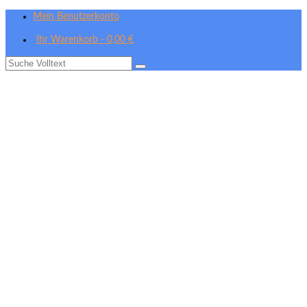
Mein Benutzerkonto
Ihr Warenkorb
-
0,00
€
Suche
nach: