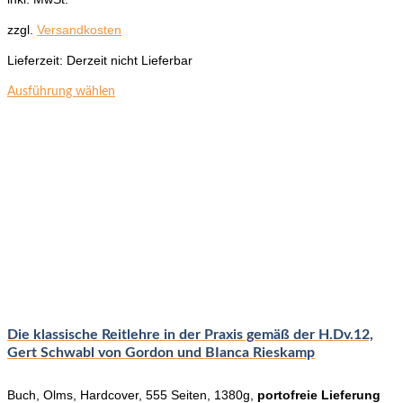
zzgl.
Versandkosten
Lieferzeit:
Derzeit nicht Lieferbar
Dieses
Ausführung wählen
Produkt
weist
mehrere
Varianten
auf.
Die
Optionen
können
auf
der
Produktseite
gewählt
werden
Die klassische Reitlehre in der Praxis gemäß der H.Dv.12,
Gert Schwabl von Gordon und BIanca Rieskamp
Buch, Olms, Hardcover, 555 Seiten, 1380g,
portofreie Lieferung