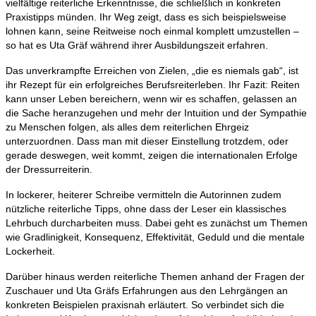
vielfältige reiterliche Erkenntnisse, die schließlich in konkreten
Praxistipps münden. Ihr Weg zeigt, dass es sich beispielsweise
lohnen kann, seine Reitweise noch einmal komplett umzustellen –
so hat es Uta Gräf während ihrer Ausbildungszeit erfahren.
Das unverkrampfte Erreichen von Zielen, „die es niemals gab“, ist
ihr Rezept für ein erfolgreiches Berufsreiterleben. Ihr Fazit: Reiten
kann unser Leben bereichern, wenn wir es schaffen, gelassen an
die Sache heranzugehen und mehr der Intuition und der Sympathie
zu Menschen folgen, als alles dem reiterlichen Ehrgeiz
unterzuordnen. Dass man mit dieser Einstellung trotzdem, oder
gerade deswegen, weit kommt, zeigen die internationalen Erfolge
der Dressurreiterin.
In lockerer, heiterer Schreibe vermitteln die Autorinnen zudem
nützliche reiterliche Tipps, ohne dass der Leser ein klassisches
Lehrbuch durcharbeiten muss. Dabei geht es zunächst um Themen
wie Gradlinigkeit, Konsequenz, Effektivität, Geduld und die mentale
Lockerheit.
Darüber hinaus werden reiterliche Themen anhand der Fragen der
Zuschauer und Uta Gräfs Erfahrungen aus den Lehrgängen an
konkreten Beispielen praxisnah erläutert. So verbindet sich die